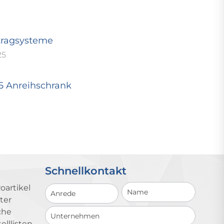
tragsysteme
25
25 Anreihschrank
Schnellkontakt
Schnellkontakt
oartikel
ter
che
lllisten