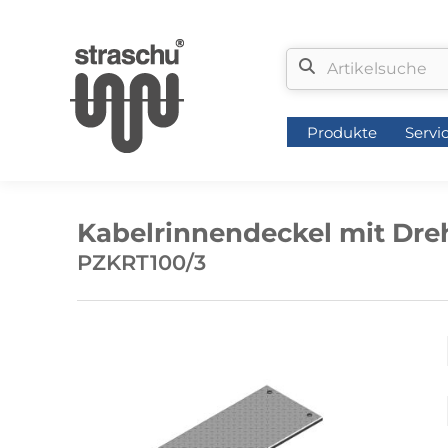
Produkte
Servi
Produkte
Servi
Kabelrinnendeckel mit Dreh
PZKRT100/3