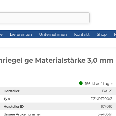
ce
Lieferanten
Unternehmen
Kontakt
Shop
K
ce
Lieferanten
Unternehmen
Kontakt
Shop
K
riegel ge Materialstärke 3,0 mm
156 M auf Lager
BAKS
Hersteller
PZKRT100/3
Typ
107010
Hersteller ID
5440561
Unsere Artikelnummer