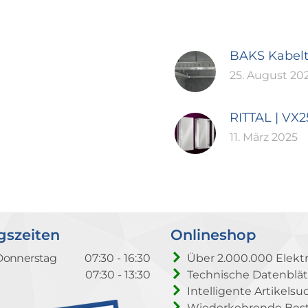
BAKS Kabel
25. August 20
RITTAL | VX
11. März 2025
gszeiten
Onlineshop
Donnerstag
07:30 - 16:30
Über 2.000.000 Elektr
07:30 - 13:30
Technische Datenblät
Intelligente Artikelsu
Wiederkehrende Beste