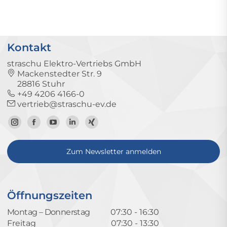
Kontakt
straschu Elektro-Vertriebs GmbH
Mackenstedter Str. 9
28816 Stuhr
+49 4206 4166-0
vertrieb@straschu-ev.de
Zum
Zur
Zum
Zum
Zum
Instagram-
Facebook-
YouTube-
LinkedIn-
Xing-
Zum Newsletter anmelden
Profil
Seite
Kanal
Profil
Profil
Öffnungszeiten
Montag – Donnerstag
07:30 - 16:30
Freitag
07:30 - 13:30