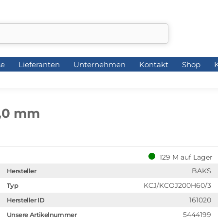
ce
Lieferanten
Unternehmen
Kontakt
Shop
K
ce
Lieferanten
Unternehmen
Kontakt
Shop
K
1,0 mm
129 M auf Lager
BAKS
Hersteller
KCJ/KCOJ200H60/3
Typ
161020
Hersteller ID
5444199
Unsere Artikelnummer