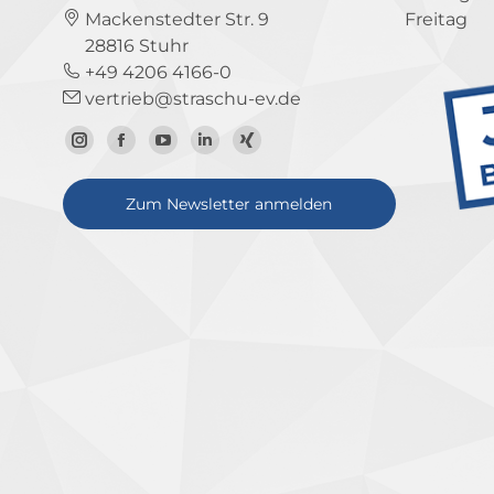
Mackenstedter Str. 9
Freitag
28816 Stuhr
+49 4206 4166-0
vertrieb@straschu-ev.de
Zum
Zur
Zum
Zum
Zum
Instagram-
Facebook-
YouTube-
LinkedIn-
Xing-
Zum Newsletter anmelden
Profil
Seite
Kanal
Profil
Profil