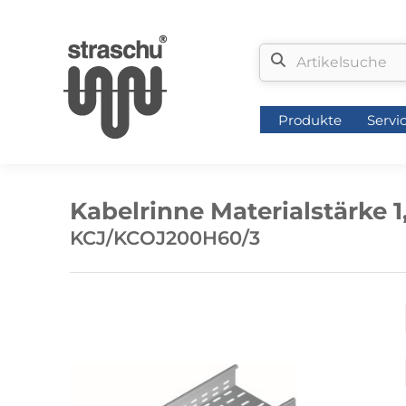
Produkte
Servi
Produkte
Servi
Kabelrinne Materialstärke 
KCJ/KCOJ200H60/3