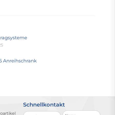
tragsysteme
25
25 Anreihschrank
Schnellkontakt
Schnellkontakt
oartikel