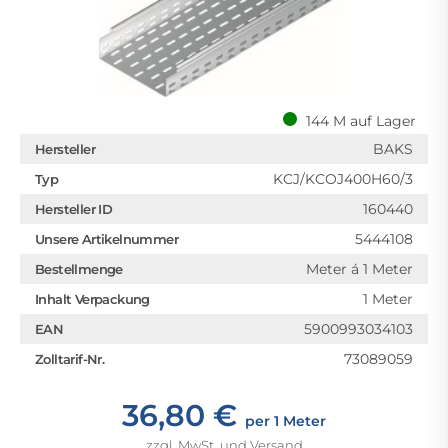
144 M auf Lager
BAKS
Hersteller
KCJ/KCOJ400H60/3
Typ
160440
Hersteller ID
5444108
Unsere Artikelnummer
Meter á 1 Meter
Bestellmenge
1 Meter
Inhalt Verpackung
5900993034103
EAN
73089059
Zolltarif-Nr.
36,80 €
per 1 Meter
zzgl. MwSt. und Versand