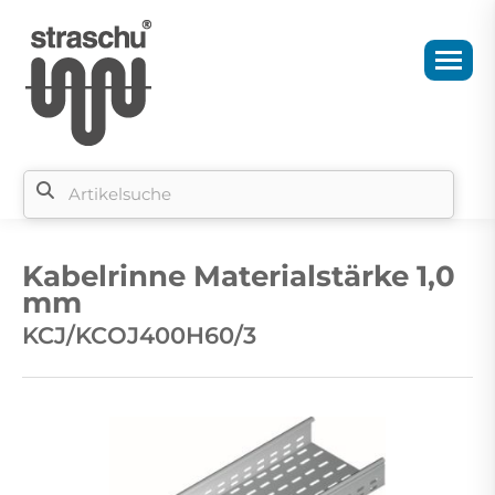
Si
b
Kabelrinne Materialstärke 1,0
si
mm
KCJ/KCOJ400H60/3