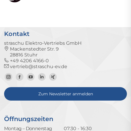
Kontakt
straschu Elektro-Vertriebs GmbH
Mackenstedter Str. 9
28816 Stuhr
+49 4206 4166-0
vertrieb@straschu-ev.de
Zum
Zur
Zum
Zum
Zum
Instagram-
Facebook-
YouTube-
LinkedIn-
Xing-
Zum Newsletter anmelden
Profil
Seite
Kanal
Profil
Profil
Öffnungszeiten
Montag – Donnerstag
07:30 - 16:30