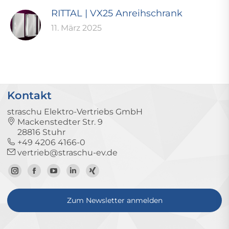
RITTAL | VX25 Anreihschrank
11. März 2025
Kontakt
straschu Elektro-Vertriebs GmbH
Mackenstedter Str. 9
28816 Stuhr
+49 4206 4166-0
vertrieb@straschu-ev.de
Zum
Zur
Zum
Zum
Zum
Instagram-
Facebook-
YouTube-
LinkedIn-
Xing-
Zum Newsletter anmelden
Profil
Seite
Kanal
Profil
Profil