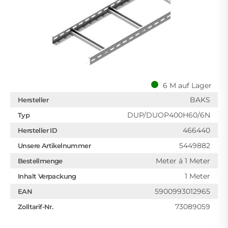
6 M auf Lager
BAKS
Hersteller
DUP/DUOP400H60/6N
Typ
466440
Hersteller ID
5449882
Unsere Artikelnummer
Meter á 1 Meter
Bestellmenge
1 Meter
Inhalt Verpackung
5900993012965
EAN
73089059
Zolltarif-Nr.