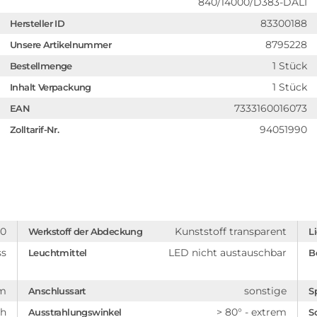
840/14000/D383-DALI
83300188
Hersteller ID
8795228
Unsere Artikelnummer
1 Stück
Bestellmenge
1 Stück
Inhalt Verpackung
7333160016073
EAN
94051990
Zolltarif-Nr.
10
Kunststoff transparent
Werkstoff der Abdeckung
L
ss
LED nicht austauschbar
Leuchtmittel
B
um
sonstige
Anschlussart
S
ch
> 80° - extrem
Ausstrahlungswinkel
S