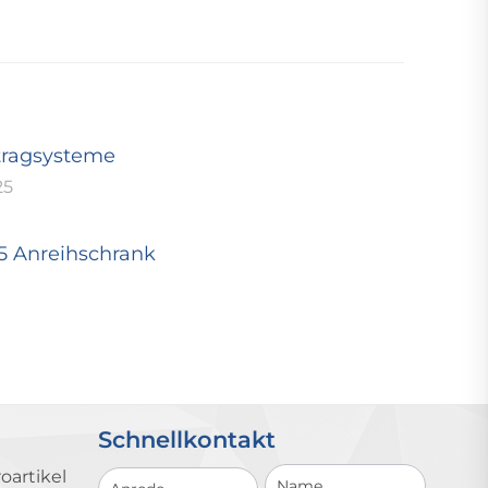
tragsysteme
25
25 Anreihschrank
Schnellkontakt
Schnellkontakt
oartikel