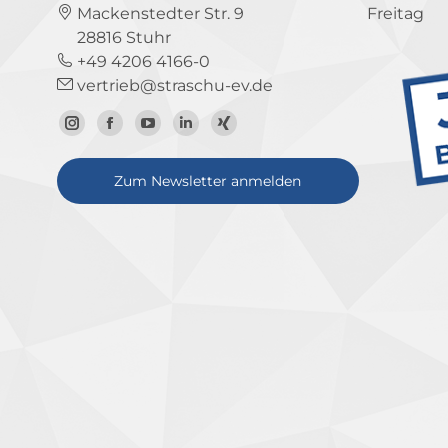
Mackenstedter Str. 9
Freitag
28816 Stuhr
+49 4206 4166-0
vertrieb@straschu-ev.de
Zum
Zur
Zum
Zum
Zum
Instagram-
Facebook-
YouTube-
LinkedIn-
Xing-
Zum Newsletter anmelden
Profil
Seite
Kanal
Profil
Profil