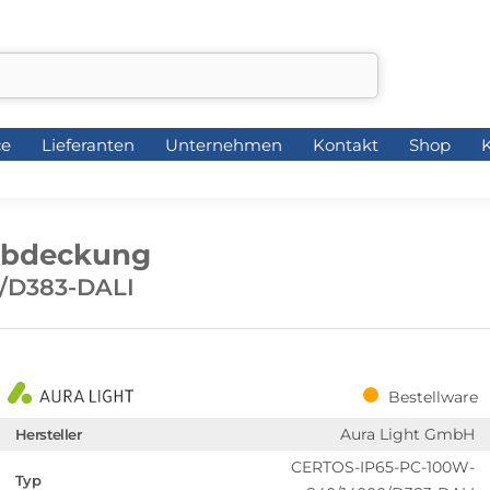
ce
Lieferanten
Unternehmen
Kontakt
Shop
K
ce
Lieferanten
Unternehmen
Kontakt
Shop
K
Abdeckung
/D383-DALI
Bestellware
Aura Light GmbH
Hersteller
CERTOS-IP65-PC-100W-
Typ