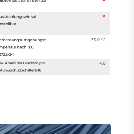
arbtemperatur einstellbar
usstrahlungswinkel
instellbar
-35.0 °C
emessungsumgebungst
mperatur nach IEC
2722-2-1
4.0
x. Anzahl der Leuchten pro
itungsschutzschalter B16