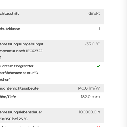
direkt
ichtaustritt
I
chutzklasse
-35.0 °C
emessungsumgebungst
mperatur nach IEC62722-
1
uchte mit begrenzter
berflächentemperatur "D-
eichen"
140.0 lm/W
euchtenlichtausbeute
182.0 mm
öhe/Tiefe
100000.0 h
emessungslebensdauer
70/B50 bei 25 °C