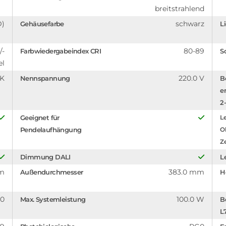
breitstrahlend
D)
schwarz
Gehäusefarbe
L
/-
80-89
Farbwiedergabeindex CRI
S
el
 K
220.0 V
Nennspannung
B
e
2-
Geeignet für
Le
Pendelaufhängung
O
Z
Dimmung DALI
L
lm
383.0 mm
Außendurchmesser
H
.0
100.0 W
Max. Systemleistung
B
L