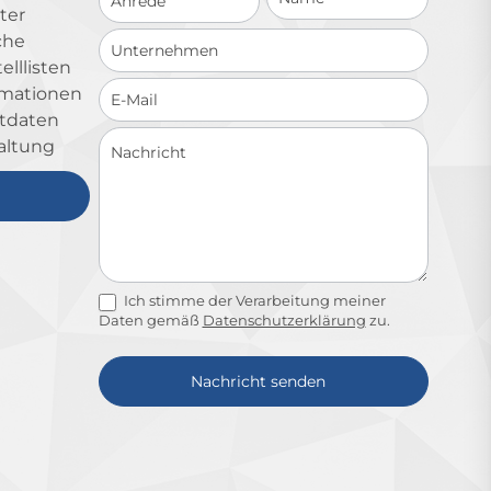
ter
che
lllisten
ormationen
ktdaten
altung
Ich stimme der Verarbeitung meiner
Daten gemäß
Datenschutzerklärung
zu.
Nachricht senden
Alternative: