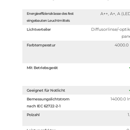
A++, A+, A (LE
Energieeffizienzklasse des fest
eingebauten Leuchtmittels
Diffusorlinse/-optik
Lichtverteiler
pan
4000.0
Farbtemperatur
Mit Betriebsgerät
Geeignet für Notlicht
14000.0 
Bemessungslichtstrom
nach IEC 62722-2-1
1
Polzahl