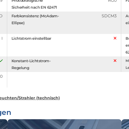
.9
RG0
Photobiologische
F
Sicherheit nach EN 62471
D
SDCM3
Farbkonsistenz (McAdam-
A
Ellipse)
e
I
Lichtstrom einstellbar
B
e
6
Konstant-Lichtstrom-
Ma
Regelung
Le
.0
euchten/Strahler (technisch)
gen