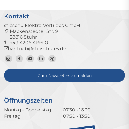
Kontakt
straschu Elektro-Vertriebs GmbH
Mackenstedter Str. 9
28816 Stuhr
+49 4206 4166-0
vertrieb@straschu-ev.de
Zum
Zur
Zum
Zum
Zum
Instagram-
Facebook-
YouTube-
LinkedIn-
Xing-
Zum Newsletter anmelden
Profil
Seite
Kanal
Profil
Profil
Öffnungszeiten
Montag – Donnerstag
07:30 - 16:30
Freitag
07:30 - 13:30