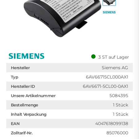
3 ST auf Lager
Siemens AG
Hersteller
6AV66715CL000AX1
Typ
6AV6671-5CL00-0AX1
Hersteller ID
5084395
Unsere Artikelnummer
1 Stück
Bestellmenge
1 Stück
Inhalt Verpackung
4047618099138
EAN
85076000
Zolltarif-Nr.