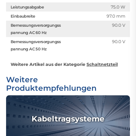
75.0 W
Leistungsabgabe
97.0 mm
Einbaubreite
90.0 V
Bemessungsversorgungss
pannung AC 60 Hz
90.0 V
Bemessungsversorgungss
pannung AC 50 Hz
Weitere Artikel aus der Kategorie
Schaltnetzteil
Weitere
Produktempfehlungen
Kabeltragsysteme