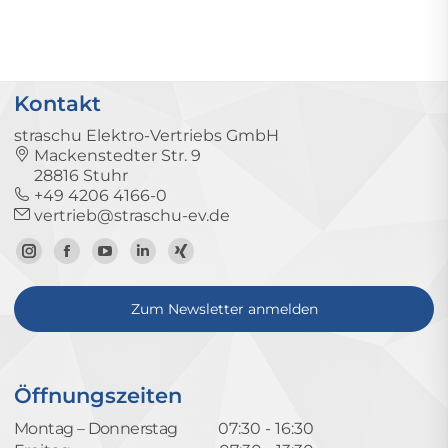
Kontakt
straschu Elektro-Vertriebs GmbH
Mackenstedter Str. 9
28816 Stuhr
+49 4206 4166-0
vertrieb@straschu-ev.de
Zum
Zur
Zum
Zum
Zum
Instagram-
Facebook-
YouTube-
LinkedIn-
Xing-
Zum Newsletter anmelden
Profil
Seite
Kanal
Profil
Profil
Öffnungszeiten
Montag – Donnerstag
07:30 - 16:30