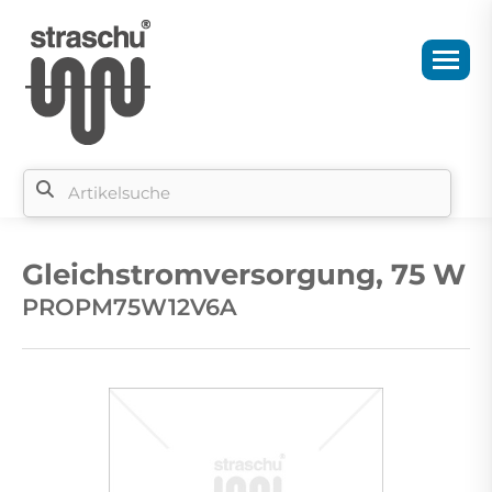
Si
b
Gleichstromversorgung, 75 W
si
PROPM75W12V6A