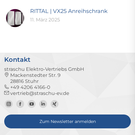
RITTAL | VX25 Anreihschrank
11. März 2025
Kontakt
straschu Elektro-Vertriebs GmbH
Mackenstedter Str. 9
28816 Stuhr
+49 4206 4166-0
vertrieb@straschu-ev.de
Zum
Zur
Zum
Zum
Zum
Instagram-
Facebook-
YouTube-
LinkedIn-
Xing-
Zum Newsletter anmelden
Profil
Seite
Kanal
Profil
Profil