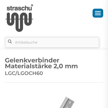
Si
b
Gelenkverbinder
si
Materialstärke 2,0 mm
LGC/LGOCH60