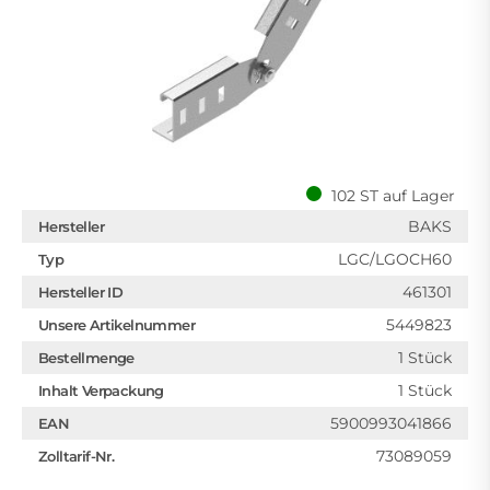
102 ST auf Lager
BAKS
Hersteller
LGC/LGOCH60
Typ
461301
Hersteller ID
5449823
Unsere Artikelnummer
1 Stück
Bestellmenge
1 Stück
Inhalt Verpackung
5900993041866
EAN
73089059
Zolltarif-Nr.