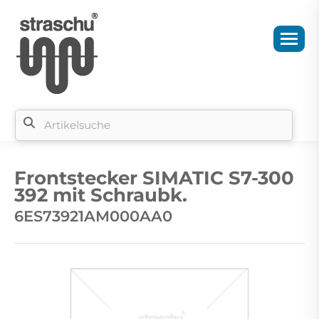
Si
b
Frontstecker SIMATIC S7-300
si
392 mit Schraubk.
6ES73921AM000AA0