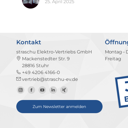
25. April 2025
Kontakt
Öffnun
straschu Elektro-Vertriebs GmbH
Montag – 
Mackenstedter Str. 9
Freitag
28816 Stuhr
+49 4206 4166-0
vertrieb@straschu-ev.de
Zum
Zur
Zum
Zum
Zum
Instagram-
Facebook-
YouTube-
LinkedIn-
Xing-
Zum Newsletter anmelden
Profil
Seite
Kanal
Profil
Profil