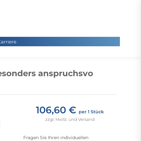
arriere
arriere
Sie
befinde
besonders anspruchsvo
sich hier
106,60 €
per 1 Stück
zzgl. MwSt. und Versand
Fragen Sie Ihren individuellen