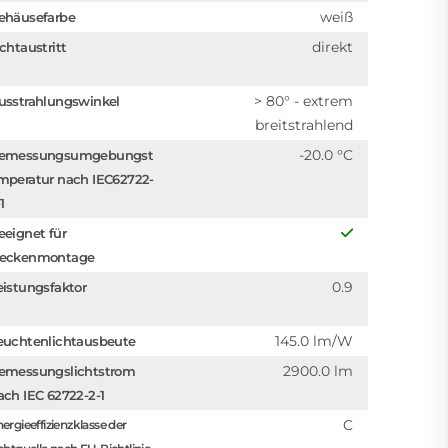
weiß
ehäusefarbe
direkt
ichtaustritt
> 80° - extrem
usstrahlungswinkel
breitstrahlend
-20.0 °C
emessungsumgebungst
mperatur nach IEC62722-
1
eeignet für
eckenmontage
0.9
eistungsfaktor
145.0 lm/W
euchtenlichtausbeute
2900.0 lm
emessungslichtstrom
ach IEC 62722-2-1
C
ergieeffizienzklasse der