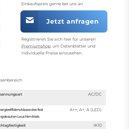
Einkaufspreis gerne bei uns an.
Jetzt anfragen
Registrieren Sie sich hier für unseren
Premiumshop
, um Datenblätter und
individuelle Preise einzusehen.
senbereich
AC/DC
pannungsart
A++, A+, A (LED)
ergieeffizienzklasse des fest
ngebauten Leuchtmittels
IK10
chlagfestigkeit