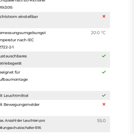
chtquelle nach EU-Richtlinie
019/2015
ichtstrom einstellbar
20.0 °C
emessungsumgebungst
mperatur nach IEC
2722-2-1
ustauschbares
etriebsgerät
eeignet für
ufbaumontage
it Leuchtmittel
it Bewegungsmelder
55.0
x. Anzahl der Leuchten pro
itungsschutzschalter B16