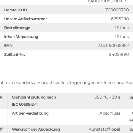
840/2900/L600-C3L
700000700
Hersteller ID
8795290
Unsere Artikelnummer
1 Stück
Bestellmenge
1 Stück
Inhalt Verpackung
7333160035852
EAN
94051990
Zolltarif-Nr.
l für besonders anspruchsvolle Umgebungen im Innen und Aus
9K
650 °C - 30 s
Glühdrahtprüfung nach
S
IEC 60695-2-11
I
Abschluss
Art der Verdrahtung
En
ei
ff
Kunststoff opal
Werkstoff der Abdeckung
S