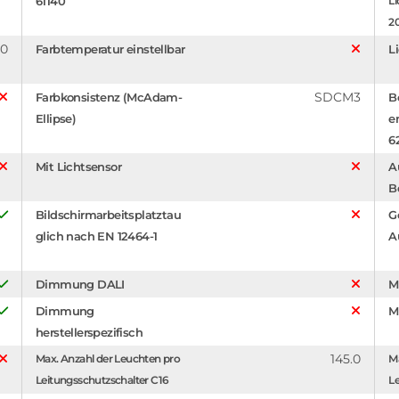
61140
Li
2
0
Farbtemperatur einstellbar
L
SDCM3
Farbkonsistenz (McAdam-
B
Ellipse)
e
6
Mit Lichtsensor
A
B
Bildschirmarbeitsplatztau
G
glich nach EN 12464-1
A
Dimmung DALI
M
Dimmung
M
herstellerspezifisch
145.0
Max. Anzahl der Leuchten pro
Ma
Leitungsschutzschalter C16
Le