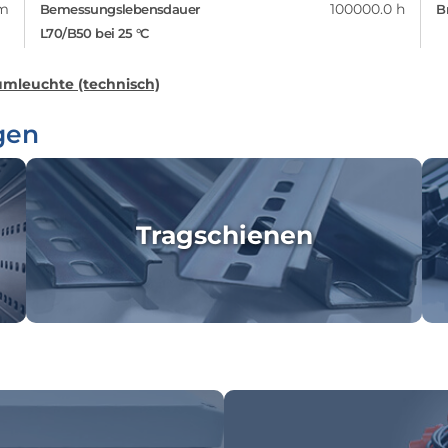
m
100000.0 h
Bemessungslebensdauer
B
L70/B50 bei 25 °C
mleuchte (technisch)
gen
Tragschienen