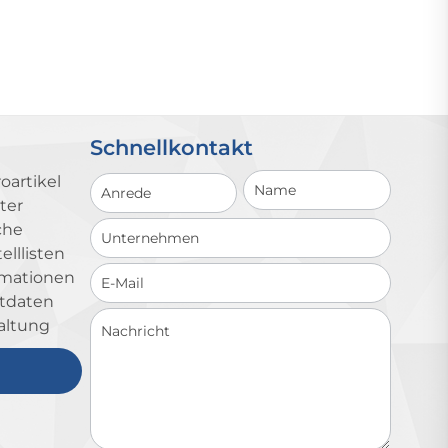
Schnellkontakt
Schnellkontakt
oartikel
ter
che
lllisten
ormationen
ktdaten
altung