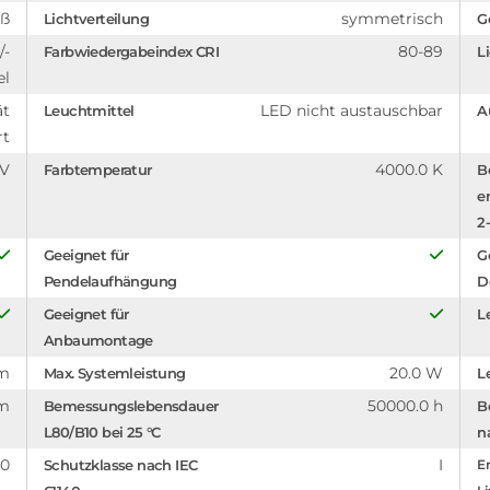
iß
symmetrisch
Lichtverteilung
G
/-
80-89
Farbwiedergabeindex CRI
L
el
ät
LED nicht austauschbar
Leuchtmittel
A
rt
 V
4000.0 K
Farbtemperatur
B
e
2-
Geeignet für
G
Pendelaufhängung
D
Geeignet für
L
Anbaumontage
m
20.0 W
Max. Systemleistung
L
mm
50000.0 h
Bemessungslebensdauer
B
L80/B10 bei 25 °C
n
.0
I
Schutzklasse nach IEC
En