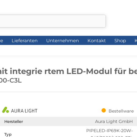
ce
Lieferanten
Unternehmen
Kontakt
Shop
K
ce
Lieferanten
Unternehmen
Kontakt
Shop
K
t integrie rtem LED-Modul für 
00-C3L
Bestellware
Aura Light GmbH
Hersteller
PIPELED-IP69K-20W-
Typ