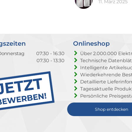
11. März 2025
gszeiten
Onlineshop
Donnerstag
07:30 - 16:30
Über 2.000.000 Elektr
07:30 - 13:30
Technische Datenblät
Intelligente Artikelsu
Wiederkehrende Beste
Detaillierte Lieferinf
Tagesaktuelle Produ
Persönliche Preisgest
Shop entdecken