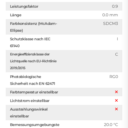
0.9
Leistungsfaktor
0.0 mm
Länge
SDCM3
Farbkonsistenz (McAdam-
Ellipse)
I
Schutzklasse nach IEC
61140
C
Energieeffizienzklasse der
Lichtquelle nach EU-Richtlinie
2019/2015
RG0
Photobiologische
Sicherheit nach EN 62471
Farbtemperatur einstellbar
Lichtstrom einstellbar
Ausstrahlungswinkel
einstellbar
20.0 °C
Bemessungsumgebungste