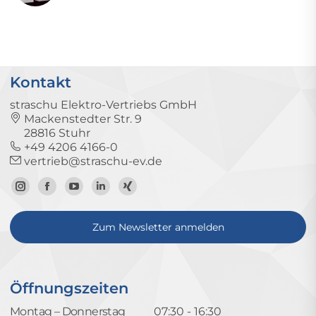
Kontakt
straschu Elektro-Vertriebs GmbH
Mackenstedter Str. 9
28816 Stuhr
+49 4206 4166-0
vertrieb@straschu-ev.de
Zum
Zur
Zum
Zum
Zum
Instagram-
Facebook-
YouTube-
LinkedIn-
Xing-
Zum Newsletter anmelden
Profil
Seite
Kanal
Profil
Profil
Öffnungszeiten
Montag – Donnerstag
07:30 - 16:30