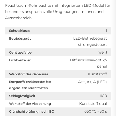
Feuchtraum-Rohrleuchte mit integriertem LED-Modul für
besonders anspruchsvolle Umgebungen im Innen und
Aussenbereich
I
Schutzklasse
LED-Betriebsgerät
Betriebsgerät
stromgesteuert
weiß
Gehäusefarbe
Diffusorlinse/-optik/-
Lichtverteiler
panel
Kunststoff
Werkstoff des Gehäuses
A++, A+, A (LED)
Energieeffizienzklasse des fest
eingebauten Leuchtmittels
IK10
Schlagfestigkeit
Kunststoff opal
Werkstoff der Abdeckung
650 °C - 30 s
Glühdrahtprüfung nach IEC