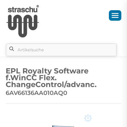
Si
b
EPL Royalty Software
si
f.WinCC Flex.
ChangeControl/advanc.
6AV66136AA010AQ0