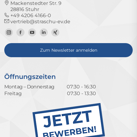
Mackenstedter Str. 9
28816 Stuhr
+49 4206 4166-0
vertrieb@straschu-ev.de
Zum
Zur
Zum
Zum
Zum
Instagram-
Facebook-
YouTube-
LinkedIn-
Xing-
Zum Newsletter anmelden
Profil
Seite
Kanal
Profil
Profil
Öffnungszeiten
Montag – Donnerstag
07:30 - 16:30
Freitag
07:30 - 13:30