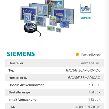
Bestellware
Siemens AG
Hersteller
6AV66136AA010AQ0
Typ
6AV66136AA010AQ
Hersteller ID
2328556
Unsere Artikelnummer
1 Stück
Bestellmenge
1 Stück
Inhalt Verpackung
4019169139076
EAN