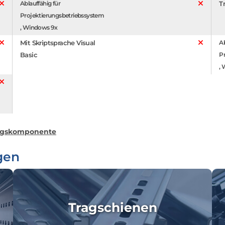
Ablauffähig für
T
Projektierungsbetriebssystem
, Windows 9x
Mit Skriptsprache Visual
Ab
Basic
P
,
ngskomponente
gen
Tragschienen