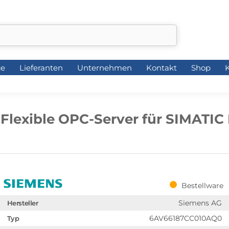
ce
Lieferanten
Unternehmen
Kontakt
Shop
K
ce
Lieferanten
Unternehmen
Kontakt
Shop
K
Flexible OPC-Server für SIMATIC
Bestellware
Siemens AG
Hersteller
6AV66187CC010AQ0
Typ