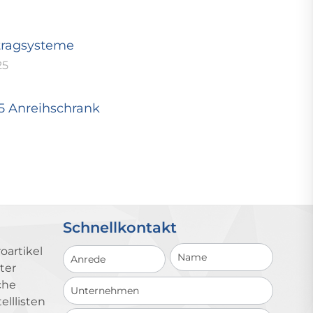
tragsysteme
25
25 Anreihschrank
Schnellkontakt
Schnellkontakt
oartikel
ter
che
lllisten