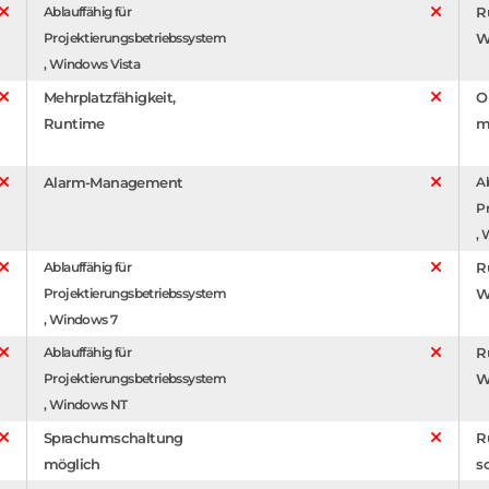
Ablauffähig für
R
Projektierungsbetriebssystem
W
, Windows Vista
Mehrplatzfähigkeit,
O
Runtime
m
Alarm-Management
Ab
P
,
Ablauffähig für
R
Projektierungsbetriebssystem
W
, Windows 7
Ablauffähig für
R
Projektierungsbetriebssystem
W
, Windows NT
Sprachumschaltung
R
möglich
s