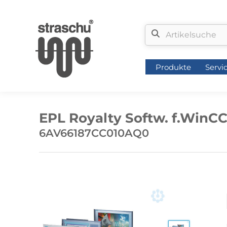
Produkte
Servi
Produkte
Servi
EPL Royalty Softw. f.WinCC
6AV66187CC010AQ0