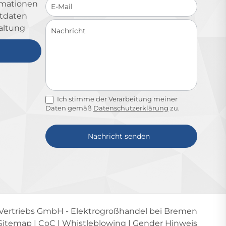
ormationen
ktdaten
altung
Ich stimme der Verarbeitung meiner
Daten gemäß
Datenschutzerklärung
zu.
Nachricht senden
Alternative:
-Vertriebs GmbH
- Elektrogroßhandel bei Bremen
Sitemap
|
CoC
|
Whistleblowing
|
Gender Hinweis