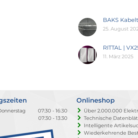
BAKS Kabel
25. August 20
RITTAL | VX
11. März 2025
gszeiten
Onlineshop
Donnerstag
07:30 - 16:30
Über 2.000.000 Elektr
07:30 - 13:30
Technische Datenblät
Intelligente Artikelsu
Wiederkehrende Beste