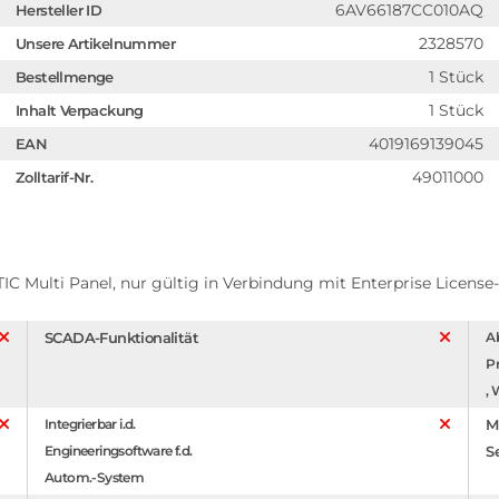
6AV66187CC010AQ
Hersteller ID
2328570
Unsere Artikelnummer
1 Stück
Bestellmenge
1 Stück
Inhalt Verpackung
4019169139045
EAN
49011000
Zolltarif-Nr.
IC Multi Panel, nur gültig in Verbindung mit Enterprise License
SCADA-Funktionalität
Ab
P
,
Integrierbar i.d.
M
Engineeringsoftware f.d.
S
Autom.-System