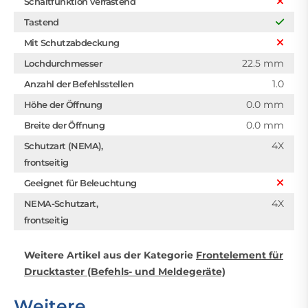
Schaltfunktion verrastend
Tastend
Mit Schutzabdeckung
22.5 mm
Lochdurchmesser
1.0
Anzahl der Befehlsstellen
0.0 mm
Höhe der Öffnung
0.0 mm
Breite der Öffnung
4X
Schutzart (NEMA),
frontseitig
Geeignet für Beleuchtung
4X
NEMA-Schutzart,
frontseitig
Weitere Artikel aus der Kategorie
Frontelement für
Drucktaster (Befehls- und Meldegeräte)
Weitere