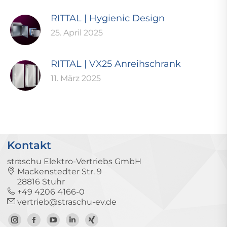
RITTAL | Hygienic Design
25. April 2025
RITTAL | VX25 Anreihschrank
11. März 2025
Kontakt
straschu Elektro-Vertriebs GmbH
Mackenstedter Str. 9
28816 Stuhr
+49 4206 4166-0
vertrieb@straschu-ev.de
Zum
Zur
Zum
Zum
Zum