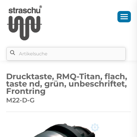
Si
b
Drucktaste, RMQ-Titan, flach,
si
taste nd, grün, unbeschriftet,
Frontring
M22-D-G