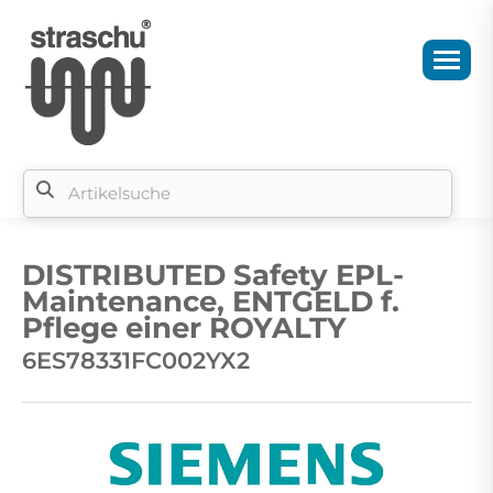
Si
b
DISTRIBUTED Safety EPL-
si
Maintenance, ENTGELD f.
Pflege einer ROYALTY
6ES78331FC002YX2