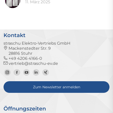
11. März 2025
Kontakt
straschu Elektro-Vertriebs GmbH
Mackenstedter Str. 9
28816 Stuhr
+49 4206 4166-0
vertrieb@straschu-ev.de
Zum
Zur
Zum
Zum
Zum
Instagram-
Facebook-
YouTube-
LinkedIn-
Xing-
Zum Newsletter anmelden
Profil
Seite
Kanal
Profil
Profil
Öffnungszeiten