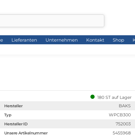
ce
Lieferanten
Unternehmen
Kontakt
Shop
K
ce
Lieferanten
Unternehmen
Kontakt
Shop
K
180 ST auf Lager
BAKS
Hersteller
WPCB300
Typ
752003
Hersteller ID
5455968
Unsere Artikelnummer