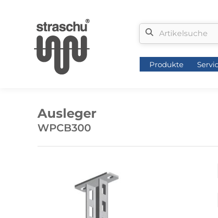
Produkte
Servi
Produkte
Servi
Ausleger
WPCB300