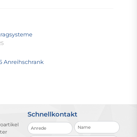
tragsysteme
25
25 Anreihschrank
Schnellkontakt
Schnellkontakt
oartikel
ter