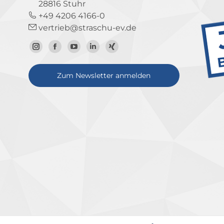
28816 Stuhr
+49 4206 4166-0
vertrieb@straschu-ev.de
Zum
Zur
Zum
Zum
Zum
Instagram-
Facebook-
YouTube-
LinkedIn-
Xing-
Zum Newsletter anmelden
Profil
Seite
Kanal
Profil
Profil