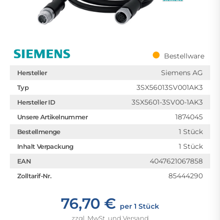
Bestellware
Siemens AG
Hersteller
3SX56013SV001AK3
Typ
3SX5601-3SV00-1AK3
Hersteller ID
1874045
Unsere Artikelnummer
1 Stück
Bestellmenge
1 Stück
Inhalt Verpackung
4047621067858
EAN
85444290
Zolltarif-Nr.
76,70 €
per 1 Stück
zzgl. MwSt. und Versand