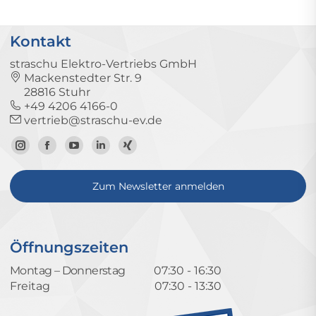
Kontakt
straschu Elektro-Vertriebs GmbH
Mackenstedter Str. 9
28816 Stuhr
+49 4206 4166-0
vertrieb@straschu-ev.de
Zum
Zur
Zum
Zum
Zum
Instagram-
Facebook-
YouTube-
LinkedIn-
Xing-
Zum Newsletter anmelden
Profil
Seite
Kanal
Profil
Profil
Öffnungszeiten
Montag – Donnerstag
07:30 - 16:30
Freitag
07:30 - 13:30