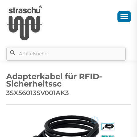
Si
b
Adapterkabel für RFID-
si
Sicherheitssc
3SX56013SV001AK3