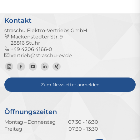
Kontakt
straschu Elektro-Vertriebs GmbH
Mackenstedter Str. 9
28816 Stuhr
+49 4206 4166-0
vertrieb@straschu-ev.de
Zum
Zur
Zum
Zum
Zum
Instagram-
Facebook-
YouTube-
LinkedIn-
Xing-
Zum Newsletter anmelden
Profil
Seite
Kanal
Profil
Profil
Öffnungszeiten
Montag – Donnerstag
07:30 - 16:30
Freitag
07:30 - 13:30