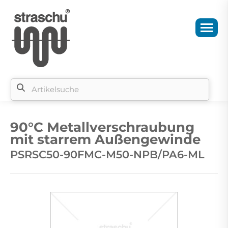
Si
b
90°C Metallverschraubung
si
mit starrem Außengewinde
PSRSC50-90FMC-M50-NPB/PA6-ML