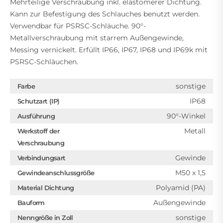
Mehrteilige Verschraubung inkl. elastomerer Dichtung.
Kann zur Befestigung des Schlauches benutzt werden.
Verwendbar für PSRSC-Schläuche. 90°-
Metallverschraubung mit starrem Außengewinde,
Messing vernickelt. Erfüllt IP66, IP67, IP68 und IP69k mit
PSRSC-Schläuchen.
sonstige
Farbe
IP68
Schutzart (IP)
90°-Winkel
Ausführung
Metall
Werkstoff der
Verschraubung
Gewinde
Verbindungsart
M50 x 1,5
Gewindeanschlussgröße
Polyamid (PA)
Material Dichtung
Außengewinde
Bauform
sonstige
Nenngröße in Zoll