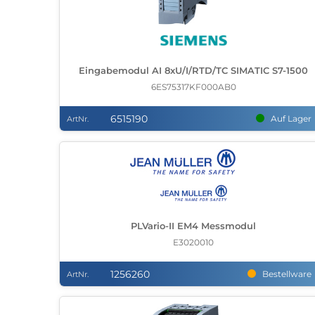
Eingabemodul AI 8xU/I/RTD/TC SIMATIC S7-1500
6ES75317KF000AB0
6515190
Auf Lager
ArtNr.
PLVario-II EM4 Messmodul
E3020010
1256260
Bestellware
ArtNr.