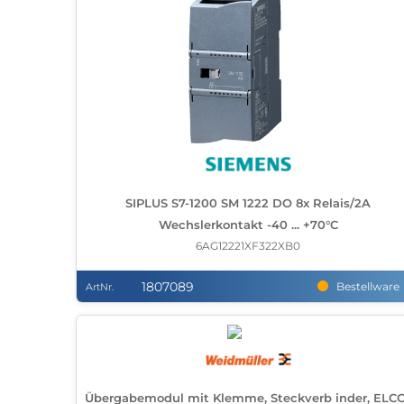
SIPLUS S7-1200 SM 1222 DO 8x Relais/2A
Wechslerkontakt -40 ... +70°C
6AG12221XF322XB0
1807089
Bestellware
ArtNr.
Übergabemodul mit Klemme, Steckverb inder, ELC