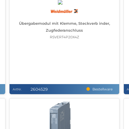
Übergabemodul mit Klemme, Steckverb inder,
Zugfederanschluss
RSVERT4P20X4Z
2604529
Bestellware
ArtNr.
A