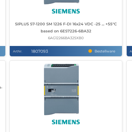
SIPLUS S7-1200 SM 1226 F-DI 16x24 VDC -25 ... +55°C
based on 6ES7226-6BA32
6AG12266BA325XB0
1807093
Bestellware
ArtNr.
A
O-