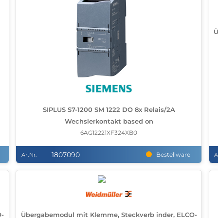
Ü
SIPLUS S7-1200 SM 1222 DO 8x Relais/2A
Wechslerkontakt based on
6AG12221XF324XB0
1807090
Bestellware
ArtNr.
A
O-
Übergabemodul mit Klemme, Steckverb inder, ELCO-