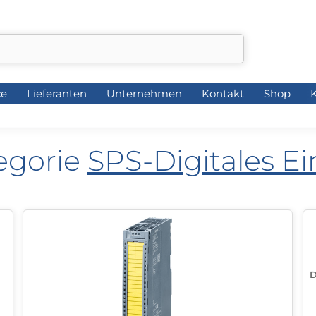
ce
Lieferanten
Unternehmen
Kontakt
Shop
K
ce
Lieferanten
Unternehmen
Kontakt
Shop
K
tegorie
SPS-Digitales Ei
D