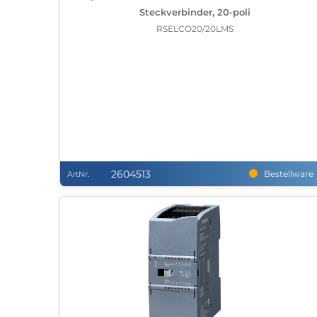
Steckverbinder, 20-poli
RSELCO20/20LMS
2604513
Bestellware
ArtNr.