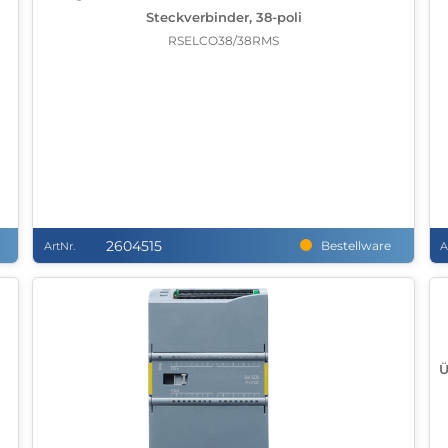
Steckverbinder, 38-poli
RSELCO38/38RMS
2604515
Bestellware
ArtNr.
A
Ü