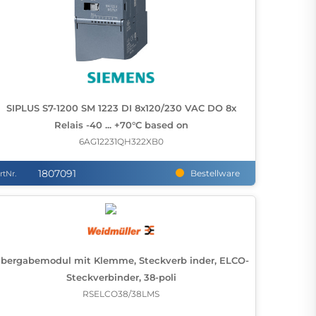
SIPLUS S7-1200 SM 1223 DI 8x120/230 VAC DO 8x
Relais -40 ... +70°C based on
6AG12231QH322XB0
1807091
Bestellware
rtNr.
bergabemodul mit Klemme, Steckverb inder, ELCO-
Steckverbinder, 38-poli
RSELCO38/38LMS