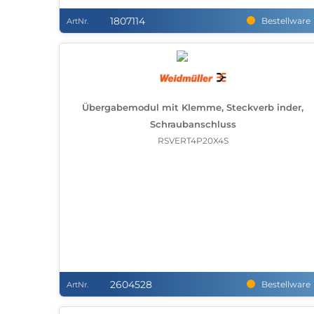
1807114
Bestellware
ArtNr.
Übergabemodul mit Klemme, Steckverb inder,
Schraubanschluss
RSVERT4P20X4S
2604528
Bestellware
ArtNr.