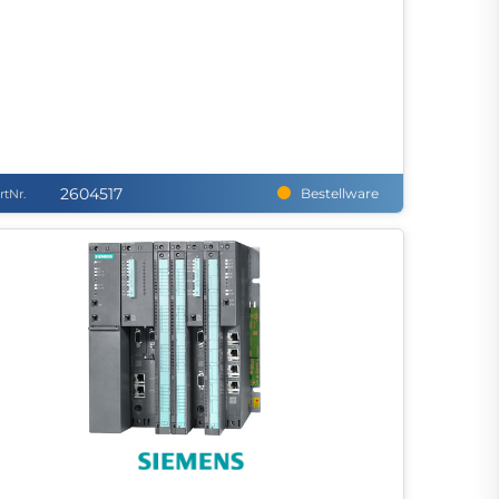
2604517
Bestellware
rtNr.