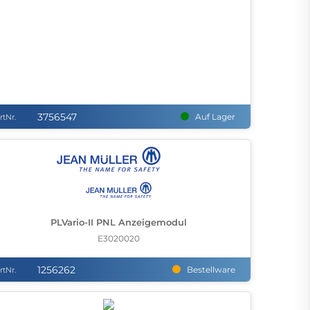
3756547
Auf Lager
rtNr.
PLVario-II PNL Anzeigemodul
E3020020
1256262
Bestellware
rtNr.