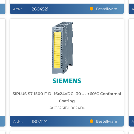
2604521
Bestellware
ArtNr.
A
SIPLUS S7-1500 F-DI 16x24VDC -30 .. . +60°C Conformal
Coating
6AG15261BH002AB0
1807124
Bestellware
ArtNr.
A