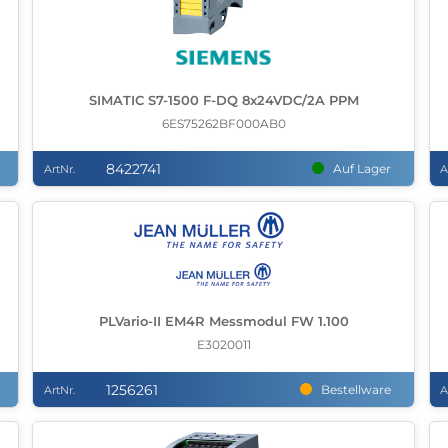
SIMATIC S7-1500 F-DQ 8x24VDC/2A PPM
6ES75262BF000AB0
8422741
Auf Lager
ArtNr.
A
PLVario-II EM4R Messmodul FW 1.100
E3020011
1256261
Bestellware
ArtNr.
A