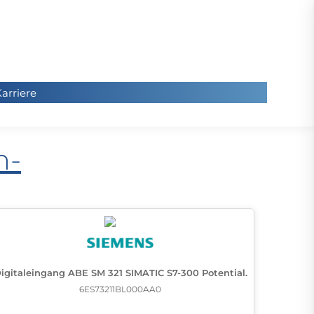
arriere
arriere
n-
igitaleingang ABE SM 321 SIMATIC S7-300 Potential.
6ES73211BL000AA0