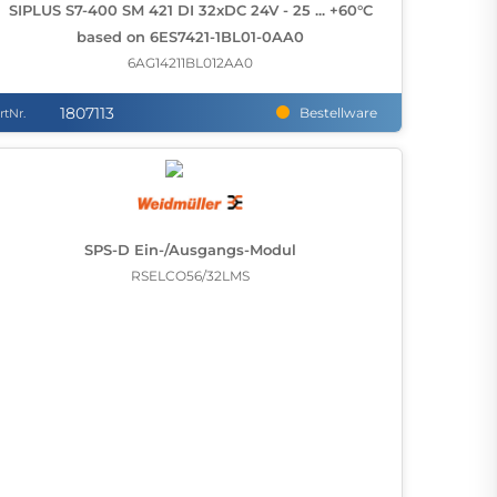
SIPLUS S7-400 SM 421 DI 32xDC 24V - 25 ... +60°C
based on 6ES7421-1BL01-0AA0
6AG14211BL012AA0
1807113
Bestellware
rtNr.
SPS-D Ein-/Ausgangs-Modul
RSELCO56/32LMS