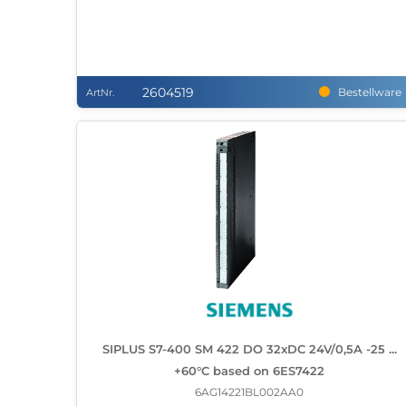
2604519
Bestellware
ArtNr.
SIPLUS S7-400 SM 422 DO 32xDC 24V/0,5A -25 ...
+60°C based on 6ES7422
6AG14221BL002AA0