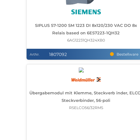
SIPLUS S7-1200 SM 1223 DI 8x120/230 VAC DO 8x
Relais based on 6ES7223-1QH32
6AG12231QH324XB0
1807092
Bestellware
ArtNr.
Übergabemodul mit Klemme, Steckverb inder, ELC
Steckverbinder, 56-poli
RSELCO56/32RMS