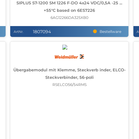
SIPLUS S7-1200 SM 1226 F-DO 4x24 VDC/0,5A -25 ...
+55°C based on 6ES7226
6AG12266DA325XB0
1807094
Bestellware
ArtNr.
A
Übergabemodul mit Klemme, Steckverb inder, ELCO-
Steckverbinder, 56-poli
RSELCO56/54RMS