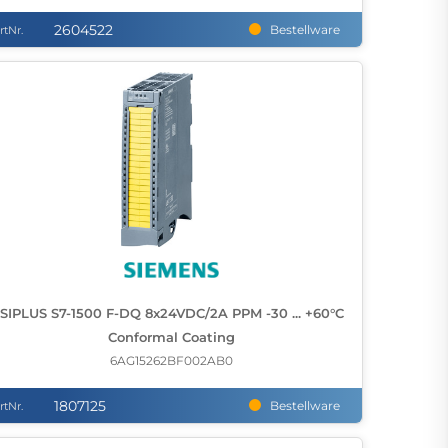
2604522
Bestellware
rtNr.
SIPLUS S7-1500 F-DQ 8x24VDC/2A PPM -30 ... +60°C
Conformal Coating
6AG15262BF002AB0
1807125
Bestellware
rtNr.