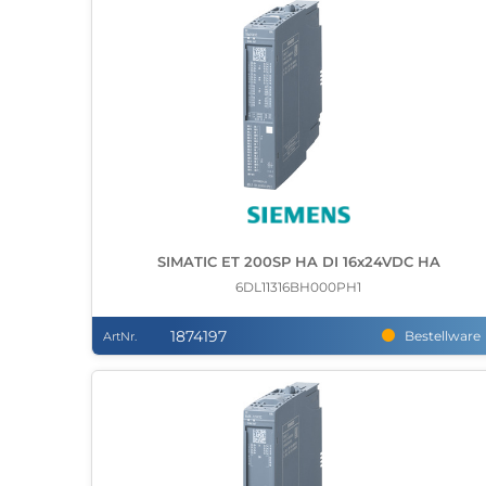
SIMATIC ET 200SP HA DI 16x24VDC HA
6DL11316BH000PH1
1874197
Bestellware
ArtNr.