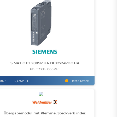
SIMATIC ET 200SP HA DI 32x24VDC HA
6DL11316BL000PH1
1874198
Bestellware
rtNr.
Übergabemodul mit Klemme, Steckverb inder,