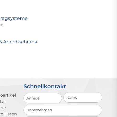
tragsysteme
25
25 Anreihschrank
Schnellkontakt
Schnellkontakt
oartikel
ter
che
lllisten