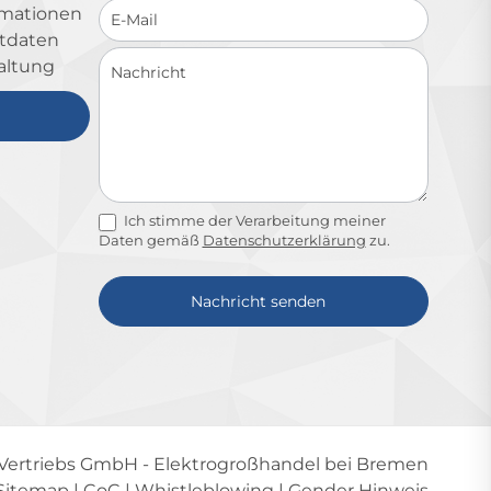
ormationen
ktdaten
altung
Ich stimme der Verarbeitung meiner
Daten gemäß
Datenschutzerklärung
zu.
Nachricht senden
Alternative:
-Vertriebs GmbH
- Elektrogroßhandel bei Bremen
Sitemap
|
CoC
|
Whistleblowing
|
Gender Hinweis