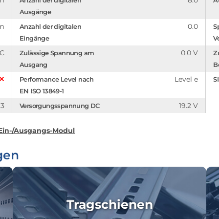
mm
8.0
Anzahl der digitalen
A
Ausgänge
mm
0.0
Anzahl der digitalen
S
Eingänge
V
C
0.0 V
Zulässige Spannung am
Z
Ausgang
B
Level e
Performance Level nach
S
EN ISO 13849-1
3
19.2 V
Versorgungsspannung DC
 Ein-/Ausgangs-Modul
gen
Tragschienen