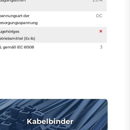
2.0 A
usgangsstrom
DC
pannungsart der
ersorgungsspannung
ugehöriges
etriebsmittel (Ex ib)
3
IL gemäß IEC 61508
Kabelbinder