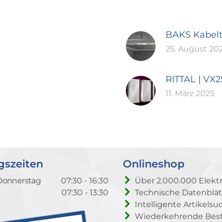
BAKS Kabel
25. August 20
RITTAL | VX
11. März 2025
gszeiten
Onlineshop
Donnerstag
07:30 - 16:30
Über 2.000.000 Elektr
07:30 - 13:30
Technische Datenblät
Intelligente Artikelsu
Wiederkehrende Beste