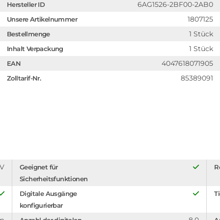
6AG1526-2BF00-2AB0
Hersteller ID
1807125
Unsere Artikelnummer
1 Stück
Bestellmenge
1 Stück
Inhalt Verpackung
4047618071905
EAN
85389091
Zolltarif-Nr.
 V
Geeignet für
R
Sicherheitsfunktionen
Digitale Ausgänge
T
konfigurierbar