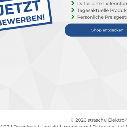
Detaillierte Lieferinf
Tagesaktuelle Produ
Persönliche Preisgest
Shop entdecken
© 2026
straschu Elektro
AGB
|
Download
|
Kontakt
|
Impressum
|
Datenschutz
|