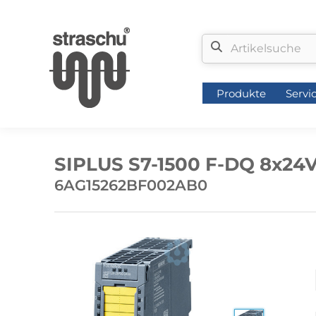
Produkte
Servi
Produkte
Servi
SIPLUS S7-1500 F-DQ 8x24V
6AG15262BF002AB0