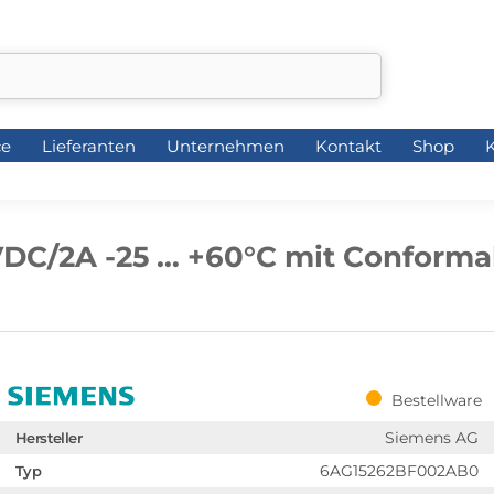
ce
Lieferanten
Unternehmen
Kontakt
Shop
K
ce
Lieferanten
Unternehmen
Kontakt
Shop
K
DC/2A -25 … +60°C mit Conformal
Bestellware
Siemens AG
Hersteller
6AG15262BF002AB0
Typ