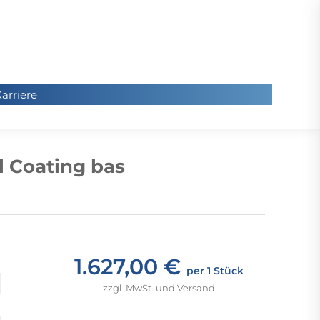
arriere
arriere
Sie
befinde
 Coating bas
sich hier
1.627,00 €
per 1 Stück
zzgl. MwSt. und Versand