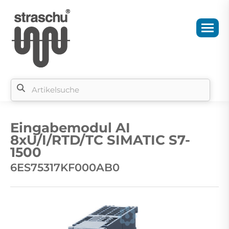
Si
b
Eingabemodul AI
si
8xU/I/RTD/TC SIMATIC S7-
1500
6ES75317KF000AB0