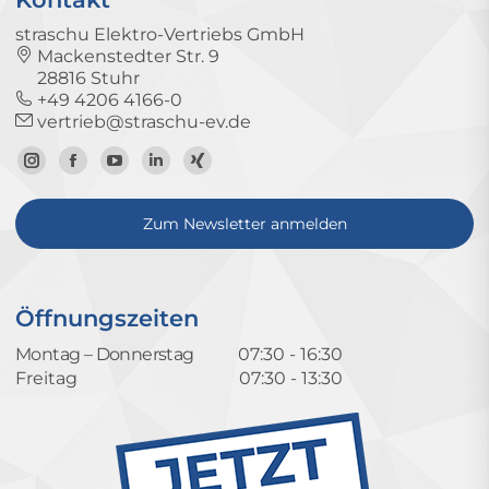
straschu Elektro-Vertriebs GmbH
Mackenstedter Str. 9
28816 Stuhr
+49 4206 4166-0
vertrieb@straschu-ev.de
Zum
Zur
Zum
Zum
Zum
Instagram-
Facebook-
YouTube-
LinkedIn-
Xing-
Zum Newsletter anmelden
Profil
Seite
Kanal
Profil
Profil
Öffnungszeiten
Montag – Donnerstag
07:30 - 16:30
Freitag
07:30 - 13:30