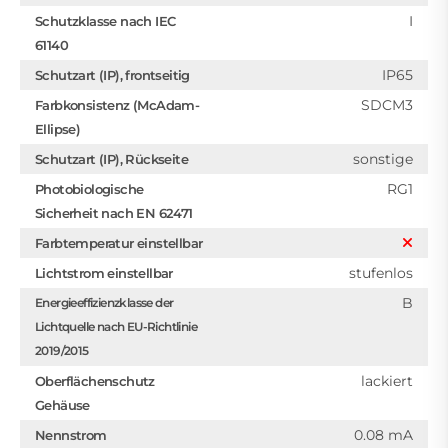
I
Schutzklasse nach IEC
61140
IP65
Schutzart (IP), frontseitig
SDCM3
Farbkonsistenz (McAdam-
Ellipse)
sonstige
Schutzart (IP), Rückseite
RG1
Photobiologische
Sicherheit nach EN 62471
Farbtemperatur einstellbar
stufenlos
Lichtstrom einstellbar
B
Energieeffizienzklasse der
Lichtquelle nach EU-Richtlinie
2019/2015
lackiert
Oberflächenschutz
Gehäuse
0.08 mA
Nennstrom