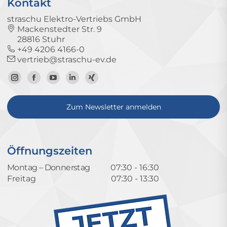
Kontakt
straschu Elektro-Vertriebs GmbH
Mackenstedter Str. 9
28816 Stuhr
+49 4206 4166-0
vertrieb@straschu-ev.de
Zum
Zur
Zum
Zum
Zum
Instagram-
Facebook-
YouTube-
LinkedIn-
Xing-
Zum Newsletter anmelden
Profil
Seite
Kanal
Profil
Profil
Öffnungszeiten
Montag – Donnerstag
07:30 - 16:30
Freitag
07:30 - 13:30