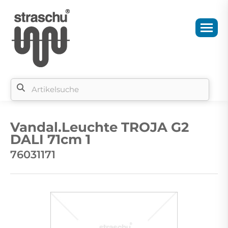
Si
b
Vandal.Leuchte TROJA G2
si
DALI 71cm 1
76031171