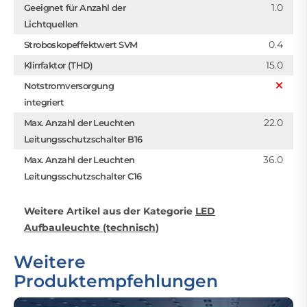
1.0
Geeignet für Anzahl der
Lichtquellen
0.4
Stroboskopeffektwert SVM
15.0
Klirrfaktor (THD)
Notstromversorgung
integriert
22.0
Max. Anzahl der Leuchten
Leitungsschutzschalter B16
36.0
Max. Anzahl der Leuchten
Leitungsschutzschalter C16
Weitere Artikel aus der Kategorie
LED
Aufbauleuchte (technisch)
Weitere
Produktempfehlungen