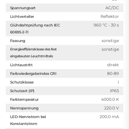
AC/DC
Spannungsart
Reflektor
Lichtverteiler
960 °C - 30 s
Glühdrahtprüfung nach IEC
60695-2-11
sonstige
Fassung
sonstige
Energieeffizienzklasse des fest
eingebauten Leuchtmittels
direkt
Lichtaustritt
80-89
Farbwiedergabeindex CRI
I
Schutzklasse
IP65
Schutzart (IP)
4000.0 K
Farbtemperatur
220.0 V
Nennspannung
200.0 mA
LED-Nennstrom bei
Konstantstrom