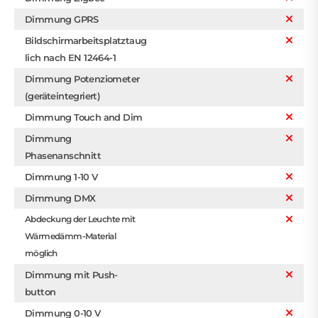
Dimmung GPRS
Bildschirmarbeitsplatztaug
lich nach EN 12464-1
Dimmung Potenziometer
(geräteintegriert)
Dimmung Touch and Dim
Dimmung
Phasenanschnitt
Dimmung 1-10 V
Dimmung DMX
Abdeckung der Leuchte mit
Wärmedämm-Material
möglich
Dimmung mit Push-
button
Dimmung 0-10 V