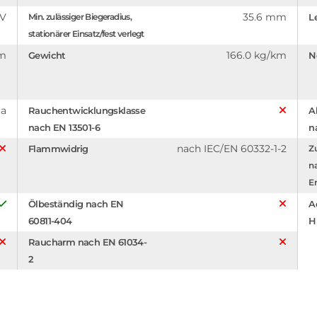
 V
35.6 mm
Min. zulässiger Biegeradius,
L
stationärer Einsatz/fest verlegt
mm
166.0 kg/km
Gewicht
N
ca
Rauchentwicklungsklasse
A
nach EN 13501-6
n
nach IEC/EN 60332-1-2
Flammwidrig
Z
n
E
Ölbeständig nach EN
A
60811-404
H
Raucharm nach EN 61034-
2