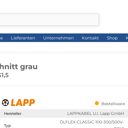
ce
Lieferanten
Unternehmen
Kontakt
Shop
K
ce
Lieferanten
Unternehmen
Kontakt
Shop
K
hnitt grau
1,5
Bestellware
LAPPKABEL U.I. Lapp GmbH
Hersteller
ÖLFLEX-CLASSIC-100-300/500V-
Typ