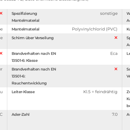
sonstige
Spezifizierung
W
Mantelmaterial
A
be
Polyvinylchlorid (PVC)
Mantelmaterial
K
ge
Schirm über Verseilung
S
A
Eca
Brandverhalten nach EN
L
13501-6: Klasse
er
Brandverhalten nach EN
S
13501-6:
V
Rauchentwicklung
au
Kl.5 = feindrähtig
Leiter-Klasse
Z
K
b
°C
7.0
Ader-Zahl
A