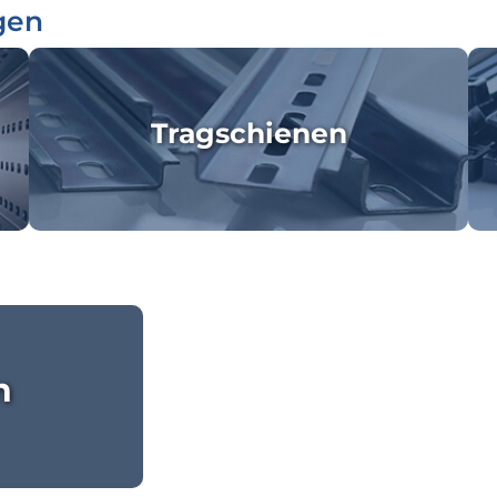
gen
Tragschienen
n