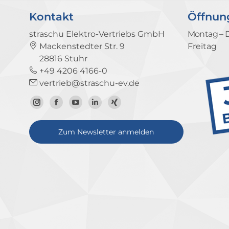
Kontakt
Öffnun
straschu Elektro-Vertriebs GmbH
Montag – 
Mackenstedter Str. 9
Freitag
28816 Stuhr
+49 4206 4166-0
vertrieb@straschu-ev.de
Zum
Zur
Zum
Zum
Zum
Instagram-
Facebook-
YouTube-
LinkedIn-
Xing-
Zum Newsletter anmelden
Profil
Seite
Kanal
Profil
Profil