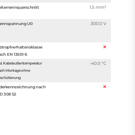
1.5 mm²
eiternennquerschnitt
300.0 V
ennspannung U0
btropfverhaltensklasse
ach EN 13501-6
-40.0 °C
ul. Kabelaußentemperatur
ach Montage ohne
rschütterung
derkennzeichnung nach
D 308 S2