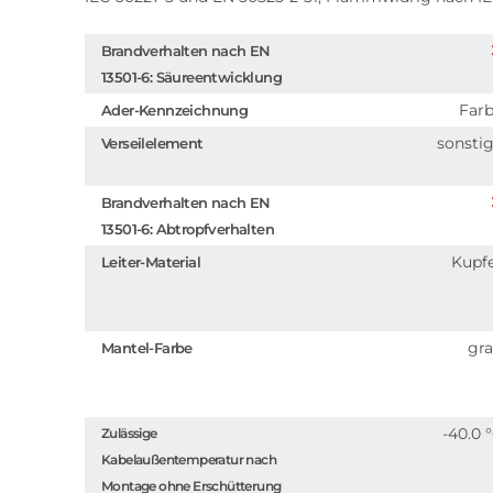
Brandverhalten nach EN
13501-6: Säureentwicklung
Far
Ader-Kennzeichnung
sonsti
Verseilelement
Brandverhalten nach EN
13501-6: Abtropfverhalten
Kupf
Leiter-Material
gr
Mantel-Farbe
-40.0 
Zulässige
Kabelaußentemperatur nach
Montage ohne Erschütterung