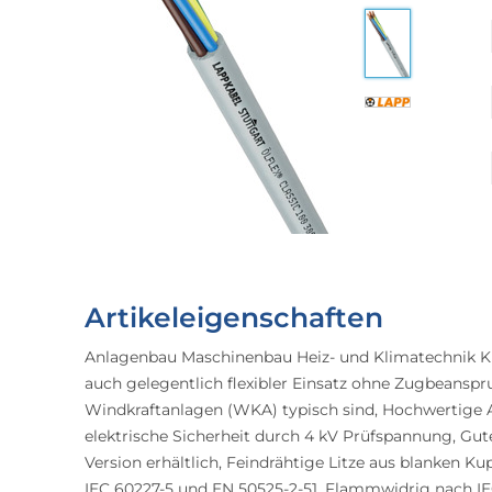
Artikeleigenschaften
Anlagenbau Maschinenbau Heiz- und Klimatechnik Kr
auch gelegentlich flexibler Einsatz ohne Zugbeansp
Windkraftanlagen (WKA) typisch sind, Hochwertige A
elektrische Sicherheit durch 4 kV Prüfspannung, Gute
Version erhältlich, Feindrähtige Litze aus blanken K
IEC 60227-5 und EN 50525-2-51, Flammwidrig nach IE