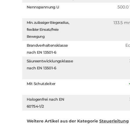
500.0
Nennspannung U
133.5 
Min. zulässiger Biegeradius,
flexibler Einsatz/freie
Bewegung
E
Brandverhaltensklasse
nach EN 13501-6
Säureentwicklungsklasse
nach EN 13501-6
Mit Schutzleiter
Halogenfrei nach EN
60754-1/2
Weitere Artikel aus der Kategorie
Steuerleitung