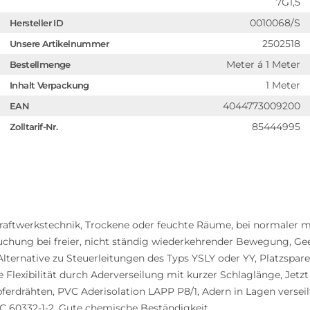
7G1,5
0010068/S
Hersteller ID
2502518
Unsere Artikelnummer
Meter á 1 Meter
Bestellmenge
1 Meter
Inhalt Verpackung
4044773009200
EAN
85444995
Zolltarif-Nr.
aftwerkstechnik, Trockene oder feuchte Räume, bei normaler 
ruchung bei freier, nicht ständig wiederkehrender Bewegung, G
lternative zu Steuerleitungen des Typs YSLY oder YY, Platzspa
 Flexibilität durch Aderverseilung mit kurzer Schlaglänge, Jet
upferdrähten, PVC Aderisolation LAPP P8/1, Adern in Lagen versei
C 60332-1-2, Gute chemische Beständigkeit,