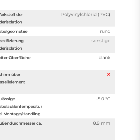
Polyvinylchlorid (PVC)
erkstoff der
derisolation
rund
abelgeometrie
sonstige
pezifizierung
derisolation
blank
eiter-Oberfläche
chirm über
erseilelement
-5.0 °C
ulässige
abelaußentemperatur
ei Montage/Handling
8.9 mm
ußendurchmesser ca.