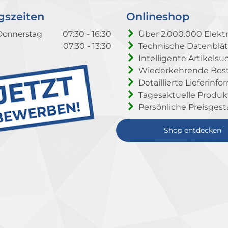
gszeiten
Onlineshop
Donnerstag
07:30 - 16:30
Über 2.000.000 Elektr
07:30 - 13:30
Technische Datenblät
Intelligente Artikelsu
Wiederkehrende Beste
Detaillierte Lieferinf
Tagesaktuelle Produ
Persönliche Preisgest
Shop entdecken