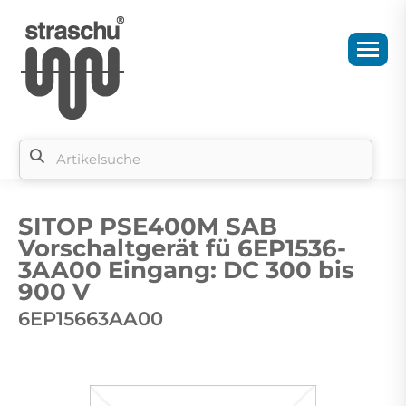
Si
b
SITOP PSE400M SAB
si
Vorschaltgerät fü 6EP1536-
3AA00 Eingang: DC 300 bis
900 V
6EP15663AA00