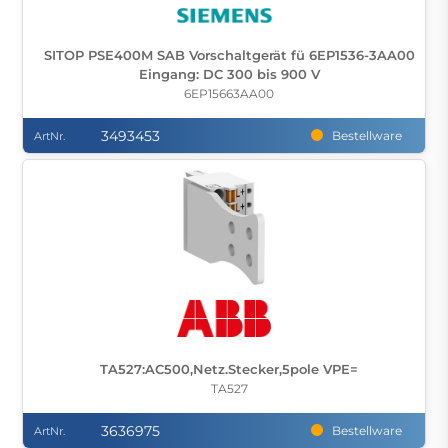
SITOP PSE400M SAB Vorschaltgerät fü 6EP1536-3AA00
Eingang: DC 300 bis 900 V
6EP15663AA00
3493453
Bestellware
ArtNr.
TA527:AC500,Netz.Stecker,5pole VPE=
TA527
3636975
Bestellware
ArtNr.