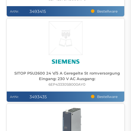
3493415
Bestellware
ArtNr.
SITOP PSU2600 24 V/5 A Geregelte St romversorgung
Eingang: 230 V AC Ausgang:
6EP43330SB000AY0
3493435
Bestellware
ArtNr.