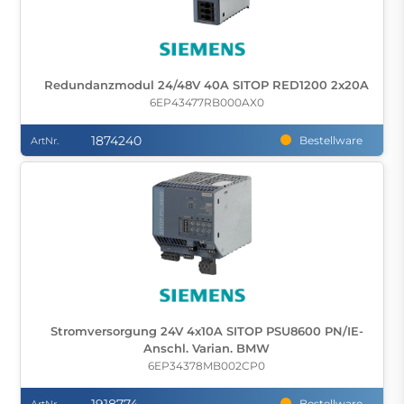
Redundanzmodul 24/48V 40A SITOP RED1200 2x20A
6EP43477RB000AX0
1874240
Bestellware
ArtNr.
Stromversorgung 24V 4x10A SITOP PSU8600 PN/IE-
Anschl. Varian. BMW
6EP34378MB002CP0
Bestellware