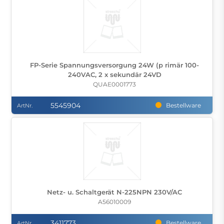
FP-Serie Spannungsversorgung 24W (p rimär 100-
240VAC, 2 x sekundär 24VD
QUAE0001773
5545904
Bestellware
ArtNr.
Netz- u. Schaltgerät N-225NPN 230V/AC
A56010009
3411773
Bestellware
ArtNr.