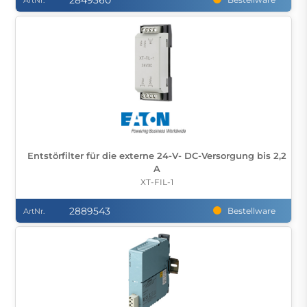
2849360
ArtNr.
Entstörfilter für die externe 24-V- DC-Versorgung bis 2,2
A
XT-FIL-1
2889543
Bestellware
ArtNr.