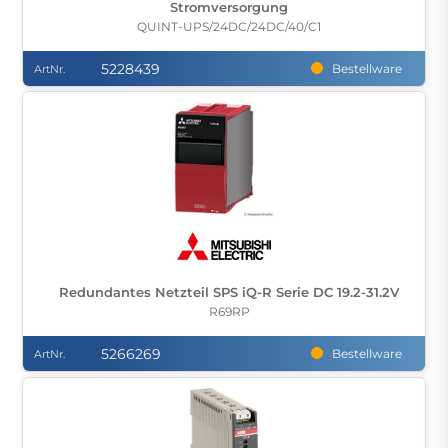
Stromversorgung
QUINT-UPS/24DC/24DC/40/C1
5228439
Bestellware
ArtNr.
Redundantes Netzteil SPS iQ-R Serie DC 19.2-31.2V
R69RP
5266269
Bestellware
ArtNr.