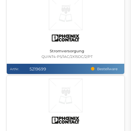
Stromversorgung
QUINT4-PS/1AC/2X15DC/2/PT
5219699
Bestellware
ArtNr.