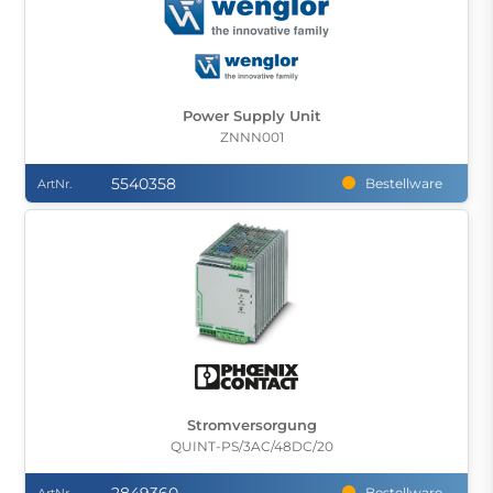
Power Supply Unit
ZNNN001
5540358
Bestellware
ArtNr.
Stromversorgung
QUINT-PS/3AC/48DC/20
Bestellware