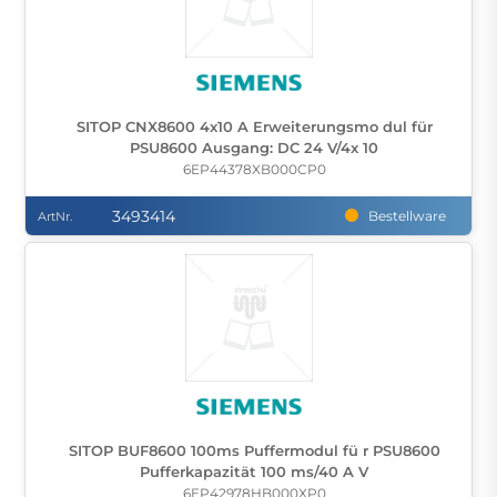
SITOP CNX8600 4x10 A Erweiterungsmo dul für
PSU8600 Ausgang: DC 24 V/4x 10
6EP44378XB000CP0
3493414
Bestellware
ArtNr.
SITOP BUF8600 100ms Puffermodul fü r PSU8600
Pufferkapazität 100 ms/40 A V
6EP42978HB000XP0