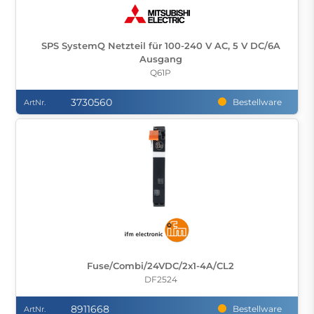
SPS SystemQ Netzteil für 100-240 V AC, 5 V DC/6A
Ausgang
Q61P
3730560
Bestellware
ArtNr.
Fuse/Combi/24VDC/2x1-4A/CL2
DF2524
8911668
Bestellware
ArtNr.