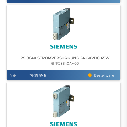
PS-8640 STROMVERSORGUNG 24-60VDC 45W
6MF28640AA00
2909696
Bestellware
ArtNr.