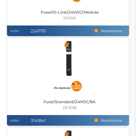
Fuse/IO-Link/24VDC/Module
DF2101
2247191
Bestellware
ArtNr.
Fuse/Standard/24VDC/8A
DF1208
3141841
Bestellware
ArtNr.