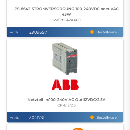
PS-8642 STROMVERSORGUNG 100-240VDC oder VAC
45W
6MF28642AA00
2909697
Bestellware
ArtNr.
Netzteil In:100-240V AC Out:12VDC/2,5A
CP-E12/2.5
3041731
Bestellware
ArtNr.