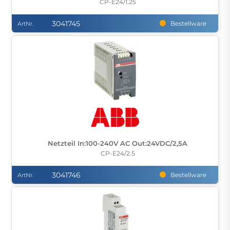
CP-E24/1.25
3041745
Bestellware
ArtNr.
Netzteil In:100-240V AC Out:24VDC/2,5A
CP-E24/2.5
3041746
Bestellware
ArtNr.