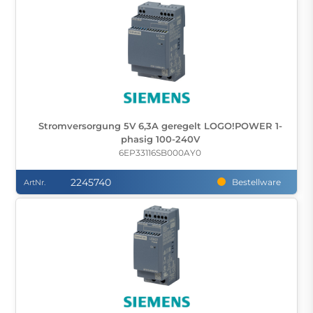
Stromversorgung 5V 6,3A geregelt LOGO!POWER 1-
phasig 100-240V
6EP33116SB000AY0
2245740
Bestellware
ArtNr.