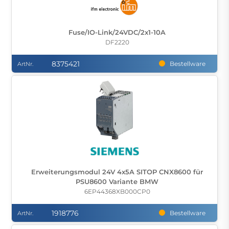
Fuse/IO-Link/24VDC/2x1-10A
DF2220
8375421
Bestellware
ArtNr.
Erweiterungsmodul 24V 4x5A SITOP CNX8600 für
PSU8600 Variante BMW
6EP44368XB000CP0
1918776
Bestellware
ArtNr.