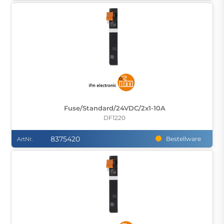
Fuse/Standard/24VDC/2x1-10A
DF1220
8375420
Bestellware
ArtNr.