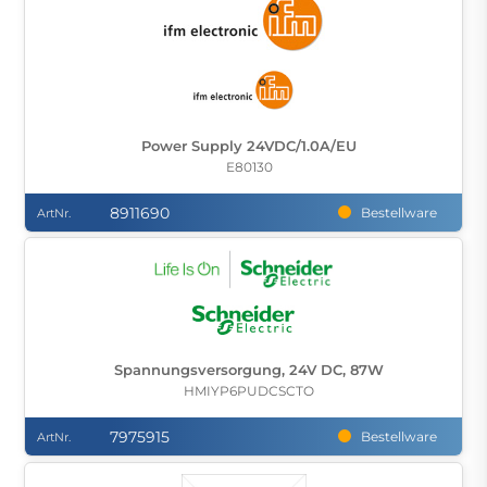
Power Supply 24VDC/1.0A/EU
E80130
8911690
Bestellware
ArtNr.
Spannungsversorgung, 24V DC, 87W
HMIYP6PUDCSCTO
7975915
Bestellware
ArtNr.