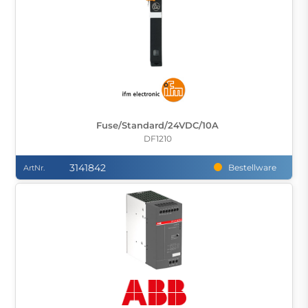
Fuse/Standard/24VDC/10A
DF1210
3141842
Bestellware
ArtNr.