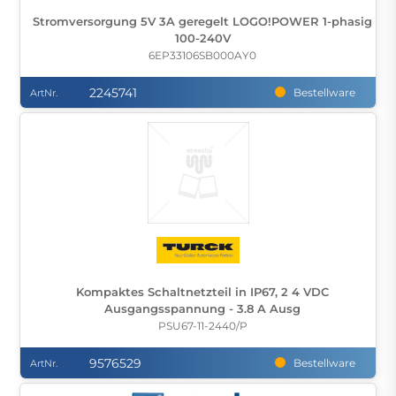
Stromversorgung 5V 3A geregelt LOGO!POWER 1-phasig
100-240V
6EP33106SB000AY0
2245741
Bestellware
ArtNr.
Kompaktes Schaltnetzteil in IP67, 2 4 VDC
Ausgangsspannung - 3.8 A Ausg
PSU67-11-2440/P
9576529
Bestellware
ArtNr.