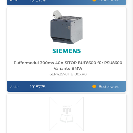
1918774
ArtNr.
Puffermodul 300ms 40A SITOP BUF8600 für PSU8600
Variante BMW
6EP42978HB100XP0
1918775
Bestellware
ArtNr.