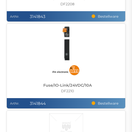
DF2208
3141843
Bestellware
ArtNr.
Fuse/IO-Link/24VDC/10A
DF2210
3141844
Bestellware
ArtNr.