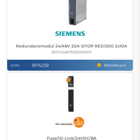
Redundanzmodul 24/48V 20A SITOP RED1200 2x10A
6EP43467RB000AX0
1874239
Bestellware
ArtNr.
Fuse/IO-Link/24VDC/8A