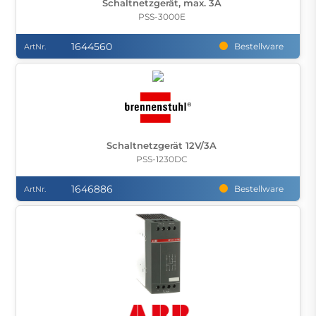
Schaltnetzgerät, max. 3A
PSS-3000E
1644560
Bestellware
ArtNr.
Schaltnetzgerät 12V/3A
PSS-1230DC
1646886
Bestellware
ArtNr.