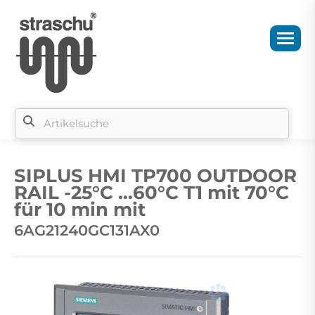
Si
b
SIPLUS HMI TP700 OUTDOOR
si
RAIL -25°C …60°C T1 mit 70°C
für 10 min mit
6AG21240GC131AX0