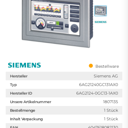
Bestellware
Siemens AG
Hersteller
6AG21240GC131AX0
Typ
6AG2124-0GC13-1AX0
Hersteller ID
1807135
Unsere Artikelnummer
1 Stück
Bestellmenge
1 Stück
Inhalt Verpackung
4047618082130
EAN