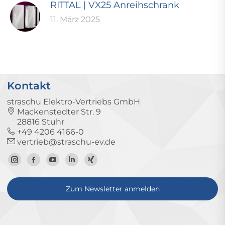
RITTAL | VX25 Anreihschrank
11. März 2025
Kontakt
straschu Elektro-Vertriebs GmbH
Mackenstedter Str. 9
28816 Stuhr
+49 4206 4166-0
vertrieb@straschu-ev.de
Zum
Zur
Zum
Zum
Zum
Instagram-
Facebook-
YouTube-
LinkedIn-
Xing-
Zum Newsletter anmelden
Profil
Seite
Kanal
Profil
Profil