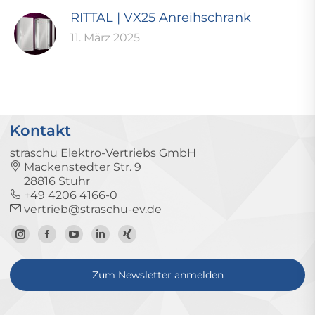
RITTAL | VX25 Anreihschrank
11. März 2025
Kontakt
straschu Elektro-Vertriebs GmbH
Mackenstedter Str. 9
28816 Stuhr
+49 4206 4166-0
vertrieb@straschu-ev.de
Zum
Zur
Zum
Zum
Zum
Instagram-
Facebook-
YouTube-
LinkedIn-
Xing-
Zum Newsletter anmelden
Profil
Seite
Kanal
Profil
Profil