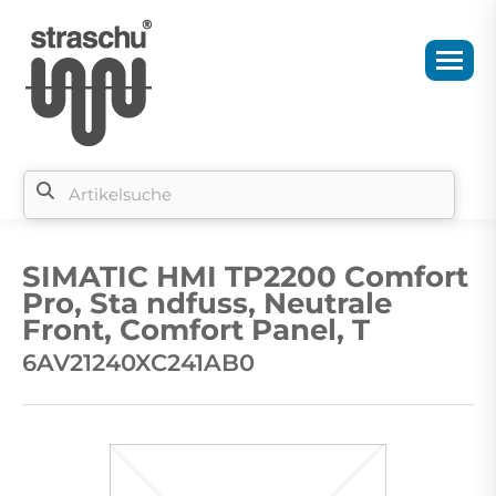
Si
b
SIMATIC HMI TP2200 Comfort
si
Pro, Sta ndfuss, Neutrale
Front, Comfort Panel, T
6AV21240XC241AB0