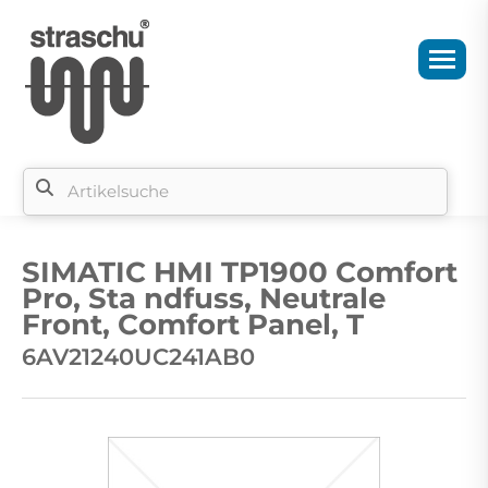
Si
b
SIMATIC HMI TP1900 Comfort
si
Pro, Sta ndfuss, Neutrale
Front, Comfort Panel, T
6AV21240UC241AB0