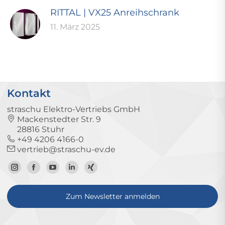
RITTAL | VX25 Anreihschrank
11. März 2025
Kontakt
straschu Elektro-Vertriebs GmbH
Mackenstedter Str. 9
28816 Stuhr
+49 4206 4166-0
vertrieb@straschu-ev.de
Zum
Zur
Zum
Zum
Zum
Instagram-
Facebook-
YouTube-
LinkedIn-
Xing-
Zum Newsletter anmelden
Profil
Seite
Kanal
Profil
Profil