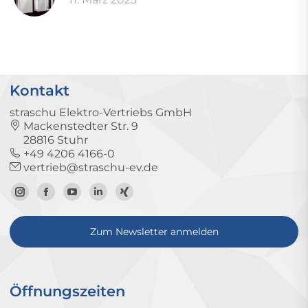
Kontakt
straschu Elektro-Vertriebs GmbH
Mackenstedter Str. 9
28816 Stuhr
+49 4206 4166-0
vertrieb@straschu-ev.de
Zum
Zur
Zum
Zum
Zum
Instagram-
Facebook-
YouTube-
LinkedIn-
Xing-
Zum Newsletter anmelden
Profil
Seite
Kanal
Profil
Profil
Öffnungszeiten