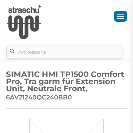
Si
b
SIMATIC HMI TP1500 Comfort
si
Pro, Tra garm für Extension
Unit, Neutrale Front,
6AV21240QC240BB0