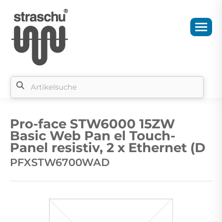
Si
b
Pro-face STW6000 15ZW
si
Basic Web Pan el Touch-
Panel resistiv, 2 x Ethernet (D
PFXSTW6700WAD