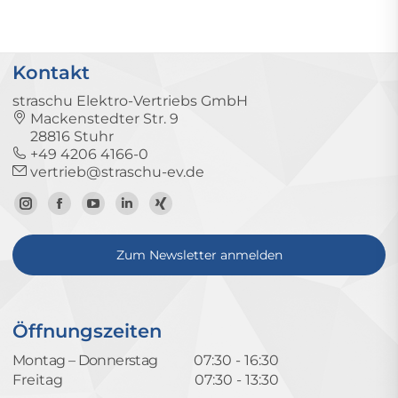
Kontakt
straschu Elektro-Vertriebs GmbH
Mackenstedter Str. 9
28816 Stuhr
+49 4206 4166-0
vertrieb@straschu-ev.de
Zum
Zur
Zum
Zum
Zum
Instagram-
Facebook-
YouTube-
LinkedIn-
Xing-
Zum Newsletter anmelden
Profil
Seite
Kanal
Profil
Profil
Öffnungszeiten
Montag – Donnerstag
07:30 - 16:30
Freitag
07:30 - 13:30