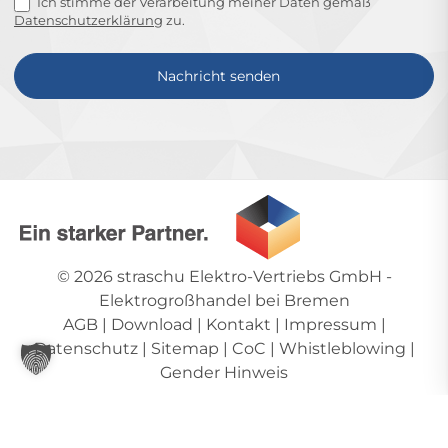
Ich stimme der Verarbeitung meiner Daten gemäß
Datenschutzerklärung
zu.
Nachricht senden
Alternative:
© 2026
straschu Elektro-Vertriebs GmbH
-
Elektrogroßhandel bei Bremen
AGB
|
Download
|
Kontakt
|
Impressum
|
Datenschutz
|
Sitemap
|
CoC
|
Whistleblowing
|
Gender Hinweis