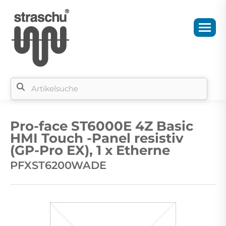
Si
b
Pro-face ST6000E 4Z Basic
si
HMI Touch -Panel resistiv
(GP-Pro EX), 1 x Etherne
PFXST6200WADE