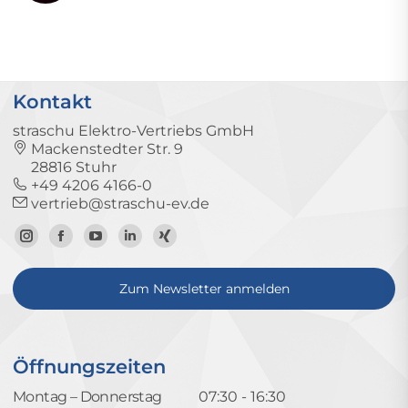
Kontakt
straschu Elektro-Vertriebs GmbH
Mackenstedter Str. 9
28816 Stuhr
+49 4206 4166-0
vertrieb@straschu-ev.de
Zum
Zur
Zum
Zum
Zum
Instagram-
Facebook-
YouTube-
LinkedIn-
Xing-
Zum Newsletter anmelden
Profil
Seite
Kanal
Profil
Profil
Öffnungszeiten
Montag – Donnerstag
07:30 - 16:30