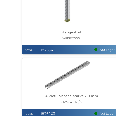
Hängestiel
WPSE2000
1875843
Auf Lager
ArtNr.
U-Profil Materialstärke 2,0 mm
CMSC41H21/3
1876203
Auf Lager
ArtNr.