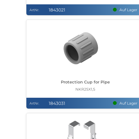
1843021
Auf Lager
ArtNr.
Protection Cup for Pipe
NKR25X1,5
1843031
Auf Lager
ArtNr.