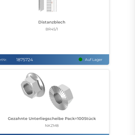
Distanzblech
BR45/1
1875724
Auf Lager
rtNr.
Gezahnte Unterliegscheibe Pack=100Stück
NKZM8