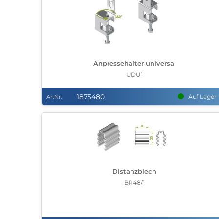
Anpressehalter universal
UDU1
1875480
Auf Lager
ArtNr.
Distanzblech
BR48/1