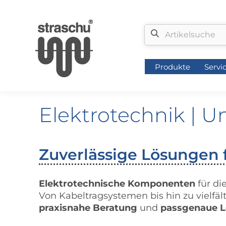
Produkte
Servi
Produkte
Servi
Elektrotechnik | Un
Zuverlässige Lösungen f
Elektrotechnische Komponenten
für di
Von Kabeltragsystemen bis hin zu vielfä
praxisnahe Beratung
und
passgenaue 