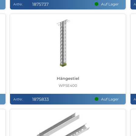
1875737
Auf Lager
ArtNr.
A
Hängestiel
WPSE400
1875833
Auf Lager
ArtNr.
A