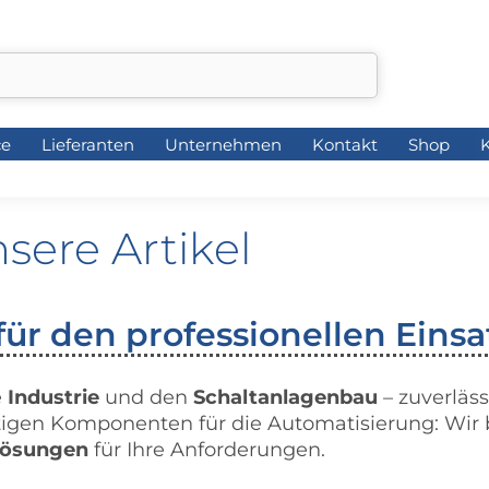
ce
Lieferanten
Unternehmen
Kontakt
Shop
K
ce
Lieferanten
Unternehmen
Kontakt
Shop
K
sere Artikel
ür den professionellen Einsa
e
Industrie
und den
Schaltanlagenbau
– zuverläss
ltigen Komponenten für die Automatisierung: Wir
Lösungen
für Ihre Anforderungen.