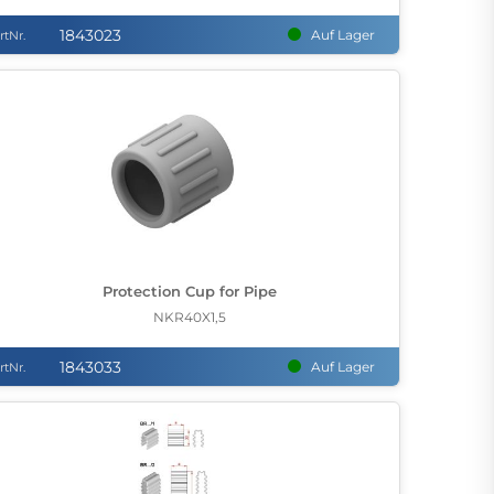
1843023
Auf Lager
rtNr.
Protection Cup for Pipe
NKR40X1,5
1843033
Auf Lager
rtNr.