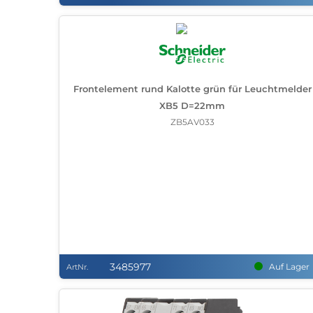
Frontelement rund Kalotte grün für Leuchtmelder
XB5 D=22mm
ZB5AV033
3485977
Auf Lager
ArtNr.