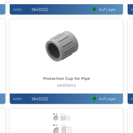
1843022
Auf Lager
ArtNr.
A
Protection Cup for Pipe
NKR32X1,5
1843032
Auf Lager
ArtNr.
A