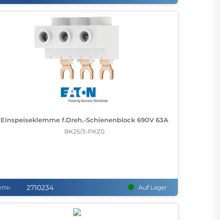
Einspeiseklemme f.Dreh.-Schienenblock 690V 63A
BK25/3-PKZ0
2710234
Auf Lager
rtNr.