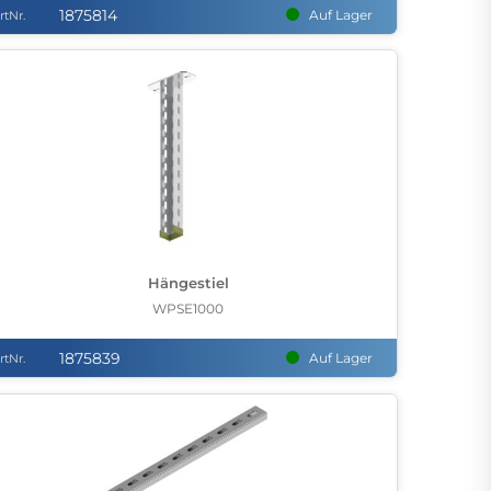
1875814
Auf Lager
rtNr.
Hängestiel
WPSE1000
1875839
Auf Lager
rtNr.