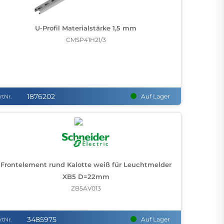
U-Profil Materialstärke 1,5 mm
CMSP41H21/3
1876202
Auf Lager
rtNr.
Frontelement rund Kalotte weiß für Leuchtmelder
XB5 D=22mm
ZB5AV013
3485975
Auf Lager
rtNr.