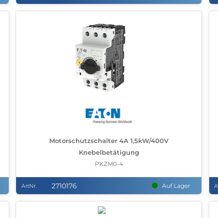
Motorschutzschalter 4A 1,5kW/400V
Knebelbetätigung
PKZM0-4
2710176
Auf Lager
ArtNr.
A