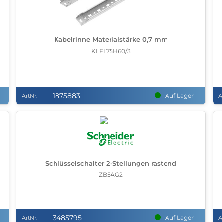
Kabelrinne Materialstärke 0,7 mm
KLFL75H60/3
1875883
Auf Lager
ArtNr.
A
Schlüsselschalter 2-Stellungen rastend
ZB5AG2
3485795
Auf Lager
ArtNr.
A