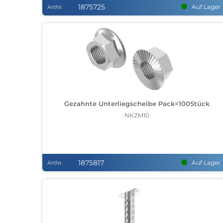
1875725
Auf Lager
ArtNr.
Gezahnte Unterliegscheibe Pack=100Stück
NKZM10
1875817
Auf Lager
ArtNr.