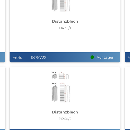
Distanzblech
BR35/1
1875722
Auf Lager
ArtNr.
A
Distanzblech
BR60/2