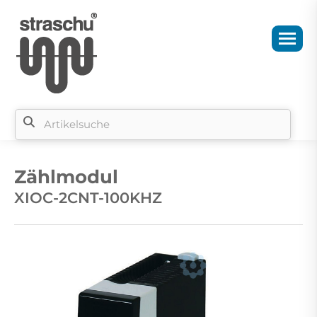
Si
b
Zählmodul
si
XIOC-2CNT-100KHZ