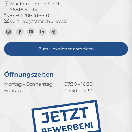
Mackenstedter Str. 9
28816 Stuhr
+49 4206 4166-0
vertrieb@straschu-ev.de
Zum
Zur
Zum
Zum
Zum
Instagram-
Facebook-
YouTube-
LinkedIn-
Xing-
Zum Newsletter anmelden
Profil
Seite
Kanal
Profil
Profil
Öffnungszeiten
Montag – Donnerstag
07:30 - 16:30
Freitag
07:30 - 13:30