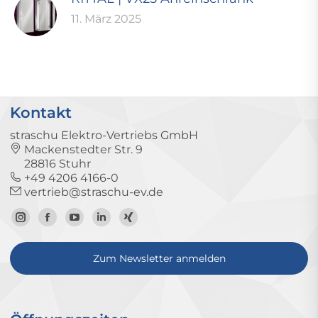
11. März 2025
Kontakt
straschu Elektro-Vertriebs GmbH
Mackenstedter Str. 9
28816 Stuhr
+49 4206 4166-0
vertrieb@straschu-ev.de
Zum
Zur
Zum
Zum
Zum
Instagram-
Facebook-
YouTube-
LinkedIn-
Xing-
Zum Newsletter anmelden
Profil
Seite
Kanal
Profil
Profil