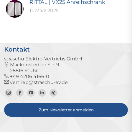
RITTAL | VX25 Anreihschrank
11. März 2025
Kontakt
straschu Elektro-Vertriebs GmbH
Mackenstedter Str. 9
28816 Stuhr
+49 4206 4166-0
vertrieb@straschu-ev.de
Zum
Zur
Zum
Zum
Zum
Instagram-
Facebook-
YouTube-
LinkedIn-
Xing-
Zum Newsletter anmelden
Profil
Seite
Kanal
Profil
Profil