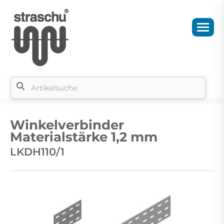
Si
b
Winkelverbinder
si
Materialstärke 1,2 mm
LKDH110/1