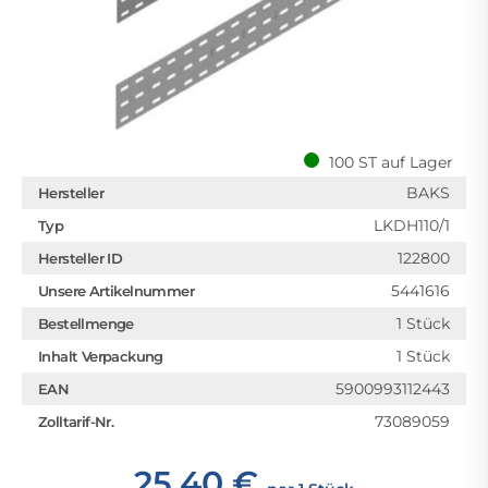
100 ST auf Lager
BAKS
Hersteller
LKDH110/1
Typ
122800
Hersteller ID
5441616
Unsere Artikelnummer
1 Stück
Bestellmenge
1 Stück
Inhalt Verpackung
5900993112443
EAN
73089059
Zolltarif-Nr.
25,40 €