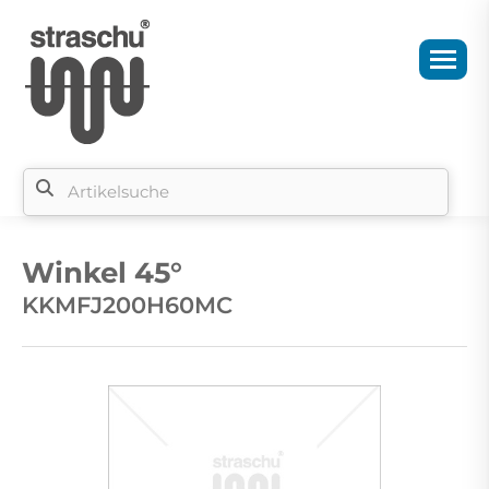
Si
b
Winkel 45°
si
KKMFJ200H60MC