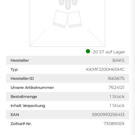
20 ST auf Lager
BAKS
Hersteller
KKMFJ200H60MC
Typ
1665675
Hersteller ID
7624121
Unsere Artikelnummer
1 Stück
Bestellmenge
1 Stück
Inhalt Verpackung
5900993256413
EAN
73089059
Zolltarif-Nr.