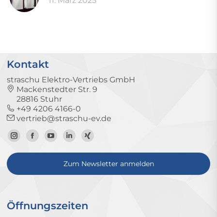
11. März 2025
Kontakt
straschu Elektro-Vertriebs GmbH
Mackenstedter Str. 9
28816 Stuhr
+49 4206 4166-0
vertrieb@straschu-ev.de
Zum
Zur
Zum
Zum
Zum
Instagram-
Facebook-
YouTube-
LinkedIn-
Xing-
Zum Newsletter anmelden
Profil
Seite
Kanal
Profil
Profil
Öffnungszeiten