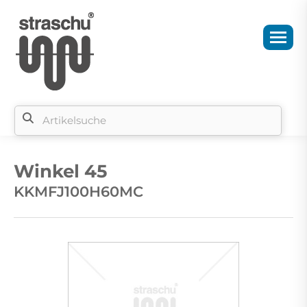
Si
b
Winkel 45
si
KKMFJ100H60MC