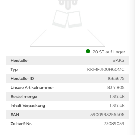
20 ST auf Lager
BAKS
Hersteller
KKMFJ100H60MC
Typ
1663675
Hersteller ID
8341805
Unsere Artikelnummer
1 Stück
Bestellmenge
1 Stück
Inhalt Verpackung
5900993256406
EAN
73089059
Zolltarif-Nr.