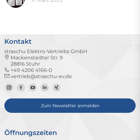
11. März 2025
Kontakt
straschu Elektro-Vertriebs GmbH
Mackenstedter Str. 9
28816 Stuhr
+49 4206 4166-0
vertrieb@straschu-ev.de
Zum
Zur
Zum
Zum
Zum
Instagram-
Facebook-
YouTube-
LinkedIn-
Xing-
Zum Newsletter anmelden
Profil
Seite
Kanal
Profil
Profil
Öffnungszeiten