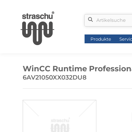
Produkte
Servi
Produkte
Servi
WinCC Runtime Professional
6AV21050XX032DU8