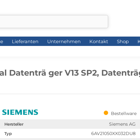
ce
Lieferanten
Unternehmen
Kontakt
Shop
K
ce
Lieferanten
Unternehmen
Kontakt
Shop
K
 Datenträ ger V13 SP2, Datenträ
Bestellware
Siemens AG
Hersteller
6AV21050XX032DU8
Typ