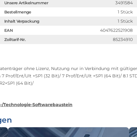
3491584
Unsere Artikelnummer
1 Stück
Bestellmenge
1 Stück
Inhalt Verpackung
4047622521908
EAN
85234910
Zolltarif-Nr.
enträger ohne Lizenz, Nutzung nur in Verbindung mit gültiger 
 7 Prof/Ent/Ult +SP1 (32 Bit)/ 7 Prof/Ent/Ult +SP1 (64 Bit)/ 8.1 ST
 R2+SP1 (64 Bit)/
-/Technologie-Softwarebaustein
gen