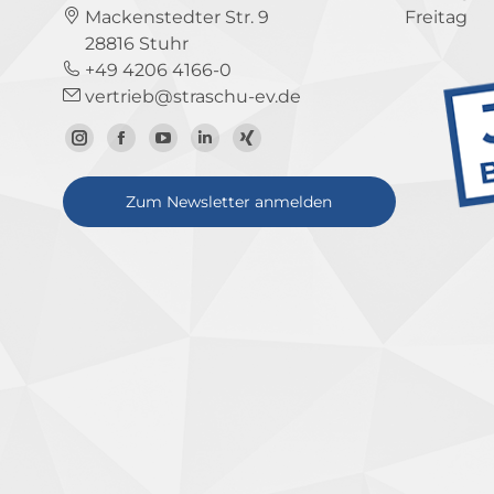
Mackenstedter Str. 9
Freitag
28816 Stuhr
+49 4206 4166-0
vertrieb@straschu-ev.de
Zum
Zur
Zum
Zum
Zum
Instagram-
Facebook-
YouTube-
LinkedIn-
Xing-
Zum Newsletter anmelden
Profil
Seite
Kanal
Profil
Profil