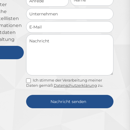
ter
che
lllisten
ormationen
ktdaten
altung
Ich stimme der Verarbeitung meiner
Daten gemäß
Datenschutzerklärung
zu.
Nachricht senden
Alternative: