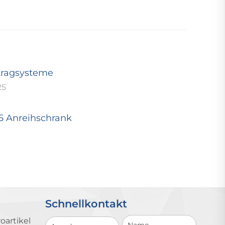
tragsysteme
25
25 Anreihschrank
Schnellkontakt
Schnellkontakt
oartikel