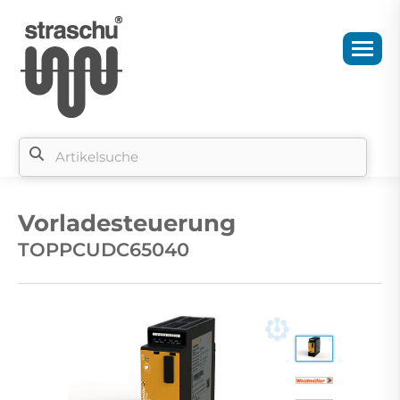
Si
b
Vorladesteuerung
si
TOPPCUDC65040