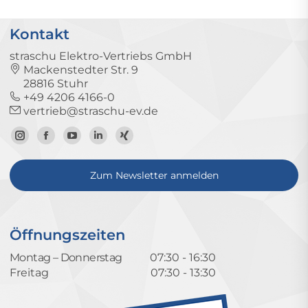
Kontakt
straschu Elektro-Vertriebs GmbH
Mackenstedter Str. 9
28816 Stuhr
+49 4206 4166-0
vertrieb@straschu-ev.de
Zum
Zur
Zum
Zum
Zum
Instagram-
Facebook-
YouTube-
LinkedIn-
Xing-
Zum Newsletter anmelden
Profil
Seite
Kanal
Profil
Profil
Öffnungszeiten
Montag – Donnerstag
07:30 - 16:30
Freitag
07:30 - 13:30