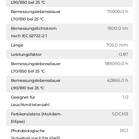
L90/B50 bei 25 °C
70000.0 h
Bemessungslebensdauer
L70/B10 bei 25 °C
1800.0 lm
Bemessungslichtstrom
nach IEC 62722-2-1
705.0 mm
Länge
0.87
Leistungsfaktor
189090.0 h
Bemessungslebensdauer
L70/B50 bei 25 °C
42866.0 h
Bemessungslebensdauer
L90/B10 bei 25 °C
1.0
Geeignet für
Leuchtmittelanzahl
SDCM3
Farbkonsistenz (McAdam-
Ellipse)
RG1
Photobiologische
Sicherheit nach EN 62471