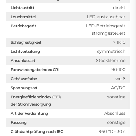
direkt
Lichtaustritt
LED austauschbar
Leuchtmittel
LED-Betriebsgerät
Betriebsgerät
stromgesteuert
> IK10
Schlagfestigkeit
symmetrisch
Lichtverteilung
Steckklemme
Anschlussart
90-100
Farbwiedergabeindex CRI
weiß
Gehäusefarbe
AC/DC
Spannungsart
sonstige
Energieeffizienzindex (EEI)
der Stromversorgung
Abschluss
Art der Verdrahtung
sonstige
Fassung
960 °C - 30 s
Glühdrahtprüfung nach IEC