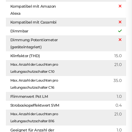
Kompatibel mit Amazon
Alexa
Kompatibel mit Casambi
Dimmbar
Dimmung Potentiometer
(geräteintegriert)
15.0
Klirrfaktor (THD)
21.0
Max. Anzahl der Leuchten pro
Leitungsschutzschalter C10
35.0
Max. Anzahl der Leuchten pro
Leitungsschutzschalter C16
1.0
Flimmerwert Pst LM
0.4
Stroboskopeffektwert SVM
21.0
Max. Anzahl der Leuchten pro
Leitungsschutzschalter B16
1.0
Geeignet für Anzahl der