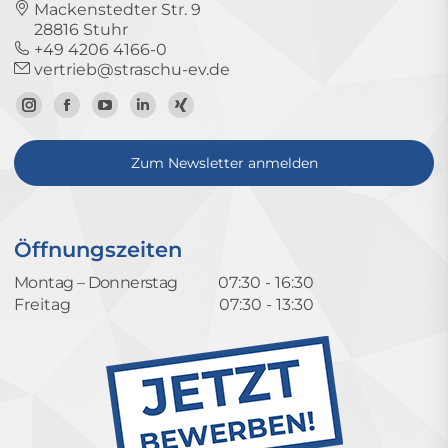
Mackenstedter Str. 9
28816 Stuhr
+49 4206 4166-0
vertrieb@straschu-ev.de
Zum
Zur
Zum
Zum
Zum
Instagram-
Facebook-
YouTube-
LinkedIn-
Xing-
Zum Newsletter anmelden
Profil
Seite
Kanal
Profil
Profil
Öffnungszeiten
Montag – Donnerstag
07:30 - 16:30
Freitag
07:30 - 13:30