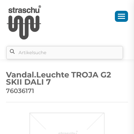
Si
b
Vandal.Leuchte TROJA G2
si
SKII DALI 7
76036171