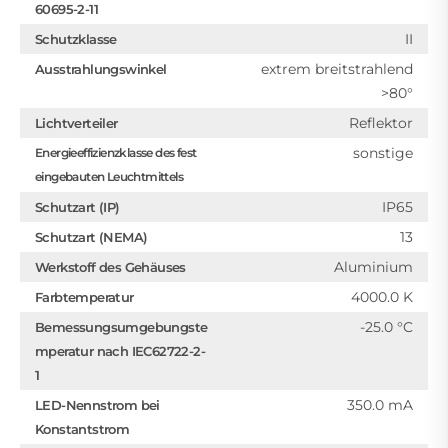
60695-2-11
II
Schutzklasse
extrem breitstrahlend
Ausstrahlungswinkel
>80°
Reflektor
Lichtverteiler
sonstige
Energieeffizienzklasse des fest
eingebauten Leuchtmittels
IP65
Schutzart (IP)
13
Schutzart (NEMA)
Aluminium
Werkstoff des Gehäuses
4000.0 K
Farbtemperatur
-25.0 °C
Bemessungsumgebungste
mperatur nach IEC62722-2-
1
350.0 mA
LED-Nennstrom bei
Konstantstrom