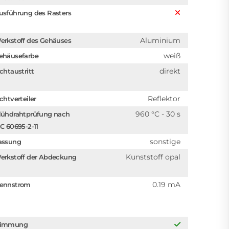
usführung des Rasters
Aluminium
erkstoff des Gehäuses
weiß
ehäusefarbe
direkt
ichtaustritt
Reflektor
chtverteiler
960 °C - 30 s
lühdrahtprüfung nach
EC 60695-2-11
sonstige
assung
Kunststoff opal
erkstoff der Abdeckung
0.19 mA
ennstrom
immung