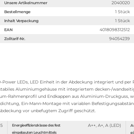
2040020
Unsere Artikelnummer
1 Stück
Bestellmenge
1 Stück
Inhalt Verpackung
4018098312512
EAN
94054239
Zolltarif-Nr.
D-Power LEDs, LED Einheit in der Abdeckung integriert und p
s, stabiles Aluminiumgehäuse mit integriertem decken-/wandsei
inium-Rahmenprofil und Endkappen aus Aluminium-Druckguss, wei
kondichtung, Ein-Mann-Montage mit variablen Befestigungsab
bdeckung vor unbefugtem Zugriff geschützt.
65
A++, A+, A (LED)
Energieeffizienzklasse des fest
A
eingebauten Leuchtmittels
e