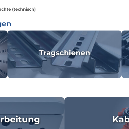
chte (technisch)
gen
Tragschienen
rbeitung
Kab