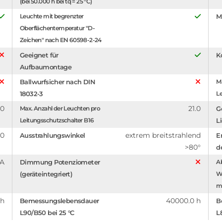
(bei 50.000 h bei tq = 25 °C)
Leuchte mit begrenzter
M
Oberflächentemperatur "D-
Zeichen" nach EN 60598-2-24
Geeignet für
K
Aufbaumontage
Ballwurfsicher nach DIN
Ma
18032-3
Le
.0
21.0
Max. Anzahl der Leuchten pro
G
Leitungsschutzschalter B16
L
.0
extrem breitstrahlend
Ausstrahlungswinkel
E
>80°
d
mA
Dimmung Potenziometer
A
(geräteintegriert)
W
m
 h
40000.0 h
Bemessungslebensdauer
B
L90/B50 bei 25 °C
L