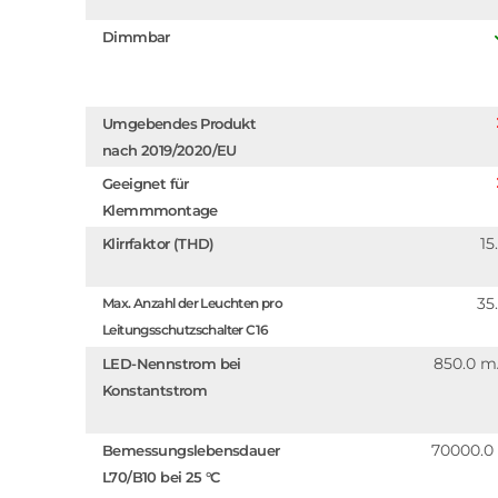
Dimmbar
Umgebendes Produkt
nach 2019/2020/EU
Geeignet für
Klemmmontage
15
Klirrfaktor (THD)
35
Max. Anzahl der Leuchten pro
Leitungsschutzschalter C16
850.0 
LED-Nennstrom bei
Konstantstrom
70000.0
Bemessungslebensdauer
L70/B10 bei 25 °C