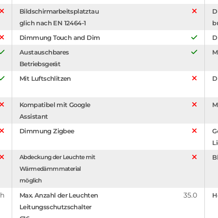
Bildschirmarbeitsplatztau
D
glich nach EN 12464-1
b
Dimmung Touch and Dim
D
Austauschbares
M
Betriebsgerät
Mit Luftschlitzen
D
Kompatibel mit Google
M
Assistant
Dimmung Zigbee
G
L
Abdeckung der Leuchte mit
B
Wärmedämmmaterial
möglich
 h
35.0
Max. Anzahl der Leuchten
H
Leitungsschutzschalter