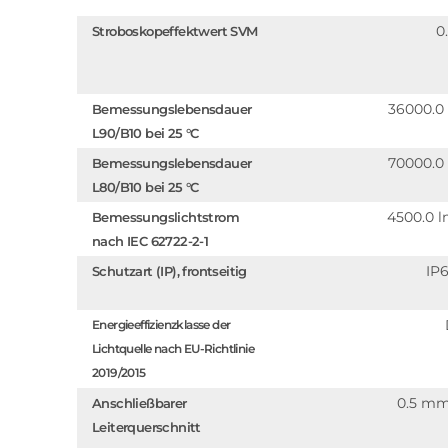
0
Stroboskopeffektwert SVM
36000.0
Bemessungslebensdauer
L90/B10 bei 25 °C
70000.0
Bemessungslebensdauer
L80/B10 bei 25 °C
4500.0 
Bemessungslichtstrom
nach IEC 62722-2-1
IP
Schutzart (IP), frontseitig
Energieeffizienzklasse der
Lichtquelle nach EU-Richtlinie
2019/2015
0.5 m
Anschließbarer
Leiterquerschnitt