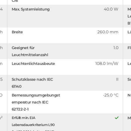
C16
.4
40.0 W
Max. Systemleistung
M
L
B
 h
260.0 mm
Breite
L
 h
1.0
Geeignet für
F
Leuchtmittelanzahl
lm
108.0 lm/W
Leuchtenlichtausbeute
L
65
II
Schutzklasse nach IEC
S
61140
D
-25.0 °C
Bemessungsumgebungst
N
emperatur nach IEC
62722-2-1
m²
Erfüllt min. EIA
M
Lebensdauerkriterium L90