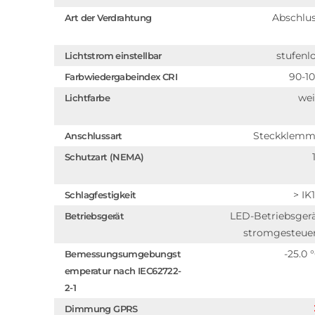
Abschlu
Art der Verdrahtung
stufenl
Lichtstrom einstellbar
90-1
Farbwiedergabeindex CRI
we
Lichtfarbe
Steckklem
Anschlussart
Schutzart (NEMA)
> IK
Schlagfestigkeit
LED-Betriebsger
Betriebsgerät
stromgesteue
-25.0 
Bemessungsumgebungst
emperatur nach IEC62722-
2-1
Dimmung GPRS