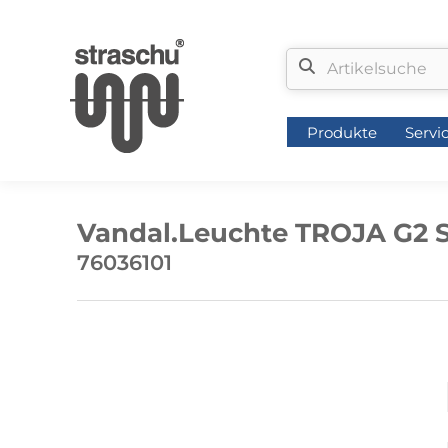
Produkte
Servi
Produkte
Servi
Vandal.Leuchte TROJA G2 S
76036101