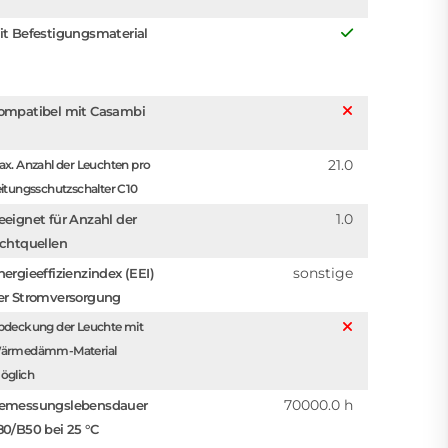
it Befestigungsmaterial
ompatibel mit Casambi
21.0
x. Anzahl der Leuchten pro
itungsschutzschalter C10
1.0
eeignet für Anzahl der
ichtquellen
sonstige
nergieeffizienzindex (EEI)
er Stromversorgung
bdeckung der Leuchte mit
ärmedämm-Material
öglich
70000.0 h
emessungslebensdauer
80/B50 bei 25 °C