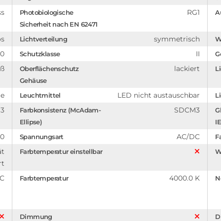
ss
RG1
Photobiologische
A
Sicherheit nach EN 62471
os
symmetrisch
Lichtverteilung
W
00
II
Schutzklasse
G
iß
lackiert
Oberflächenschutz
L
Gehäuse
me
LED nicht austauschbar
Leuchtmittel
Li
13
SDCM3
Farbkonsistenz (McAdam-
G
Ellipse)
I
10
AC/DC
Spannungsart
F
ät
Farbtemperatur einstellbar
W
rt
°C
4000.0 K
Farbtemperatur
N
Dimmung
D