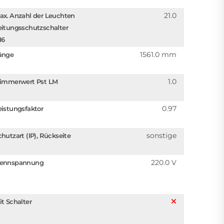
21.0
ax. Anzahl der Leuchten
eitungsschutzschalter
16
1561.0 mm
änge
1.0
limmerwert Pst LM
0.97
eistungsfaktor
sonstige
chutzart (IP), Rückseite
220.0 V
ennspannung
it Schalter