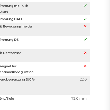
immung mit Push-
utton
immung DALI
it Bewegungsmelder
immung DSI
it Lichtsensor
eeignet für
ichtbandkonfiguration
22.0
lendbegrenzung (UGR)
72.0 mm
öhe/Tiefe