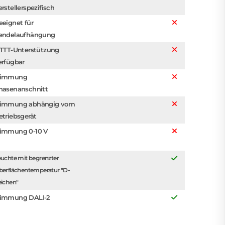
erstellerspezifisch
eeignet für
endelaufhängung
FTTT-Unterstützung
erfügbar
immung
hasenanschnitt
immung abhängig vom
etriebsgerät
immung 0-10 V
uchte mit begrenzter
berflächentemperatur "D-
eichen"
immung DALI-2