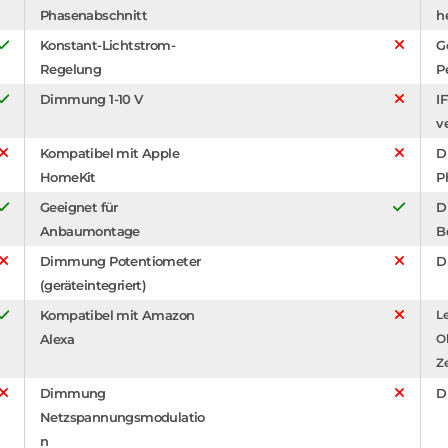
Phasenabschnitt
h
Konstant-Lichtstrom-
G
Regelung
P
Dimmung 1-10 V
I
v
Kompatibel mit Apple
D
HomeKit
P
Geeignet für
D
Anbaumontage
B
Dimmung Potentiometer
D
(geräteintegriert)
Kompatibel mit Amazon
Le
Alexa
O
Z
Dimmung
D
Netzspannungsmodulatio
n