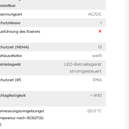
instellbar
AC/DC
pannungsart
I
chutzklasse
usführung des Rasters
13
chutzart (NEMA)
weiß
ehäusefarbe
LED-Betriebsgerät
etriebsgerät
stromgesteuert
IP65
chutzart (IP)
> IK10
chlagfestigkeit
-20.0 °C
emessungsumgebungst
mperatur nach IEC62722-
1