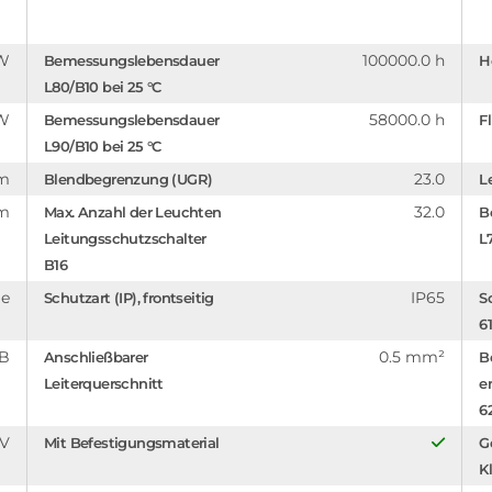
/W
100000.0 h
Bemessungslebensdauer
H
L80/B10 bei 25 °C
 W
58000.0 h
Bemessungslebensdauer
F
L90/B10 bei 25 °C
mm
23.0
Blendbegrenzung (UGR)
L
lm
32.0
Max. Anzahl der Leuchten
B
Leitungsschutzschalter
L
B16
ge
IP65
Schutzart (IP), frontseitig
S
6
B
0.5 mm²
Anschließbarer
B
Leiterquerschnitt
e
6
 V
Mit Befestigungsmaterial
G
K