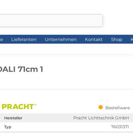
ce
Lieferanten
Unternehmen
Kontakt
Shop
K
ce
Lieferanten
Unternehmen
Kontakt
Shop
K
ALI 71cm 1
Bestellware
Pracht Lichttechnik GmbH
Hersteller
76031371
Typ