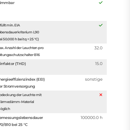
immbar
füllt min. EIA
ebensdauerkriterium L90
ei 50.000 h bei tq = 25 °C)
32.0
x. Anzahl der Leuchten pro
itungsschutzschalter B16
15.0
irrfaktor (THD)
sonstige
nergieeffizienzindex (EEI)
er Stromversorgung
bdeckung der Leuchte mit
ärmedämm-Material
öglich
100000.0 h
emessungslebensdauer
70/B10 bei 25 °C