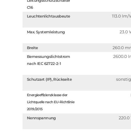
Leitungsschutzschalter
C16
113.0 lm
Leuchtenlichtausbeute
23.0
Max. Systemleistung
260.0 
Breite
2600.0 
Bemessungslichtstrom
nach IEC 62722-2-1
sonsti
Schutzart (IP), Rückseite
Energieeffizienzklasse der
Lichtquelle nach EU-Richtlinie
2019/2015
220.0
Nennspannung