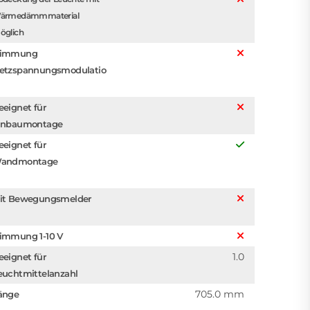
ärmedämmmaterial
öglich
immung
etzspannungsmodulatio
eeignet für
inbaumontage
eeignet für
andmontage
it Bewegungsmelder
immung 1-10 V
1.0
eeignet für
euchtmittelanzahl
705.0 mm
änge