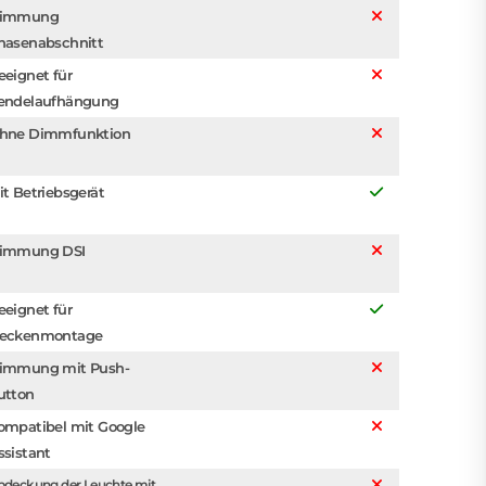
immung
hasenabschnitt
eeignet für
endelaufhängung
hne Dimmfunktion
it Betriebsgerät
immung DSI
eeignet für
eckenmontage
immung mit Push-
utton
ompatibel mit Google
ssistant
bdeckung der Leuchte mit