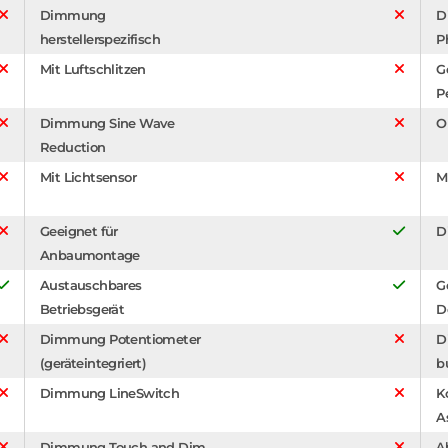
Dimmung
D
herstellerspezifisch
P
Mit Luftschlitzen
G
P
Dimmung Sine Wave
O
Reduction
Mit Lichtsensor
M
Geeignet für
D
Anbaumontage
Austauschbares
G
Betriebsgerät
D
Dimmung Potentiometer
D
(geräteintegriert)
b
Dimmung LineSwitch
K
A
Dimmung Touch and Dim
A