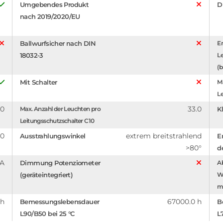
Umgebendes Produkt
D
nach 2019/2020/EU
Ballwurfsicher nach DIN
Er
18032-3
L
(b
Mit Schalter
Ma
Le
.0
33.0
Max. Anzahl der Leuchten pro
Kl
Leitungsschutzschalter C10
.0
extrem breitstrahlend
Ausstrahlungswinkel
E
>80°
d
mA
Dimmung Potenziometer
A
(geräteintegriert)
W
m
 h
67000.0 h
Bemessungslebensdauer
B
L90/B50 bei 25 °C
L