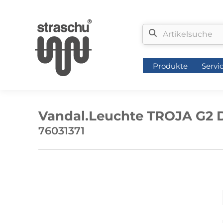
Produkte
Servi
Produkte
Servi
Vandal.Leuchte TROJA G2 D
76031371