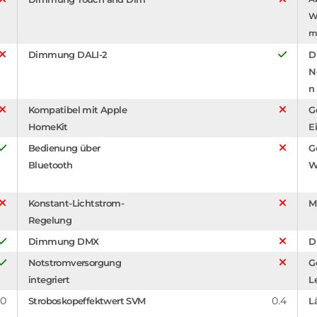
W
m
Dimmung DALI-2
D
N
n
Kompatibel mit Apple
G
HomeKit
E
Bedienung über
G
Bluetooth
W
Konstant-Lichtstrom-
M
Regelung
Dimmung DMX
D
Notstromversorgung
G
integriert
L
.0
0.4
Stroboskopeffektwert SVM
L