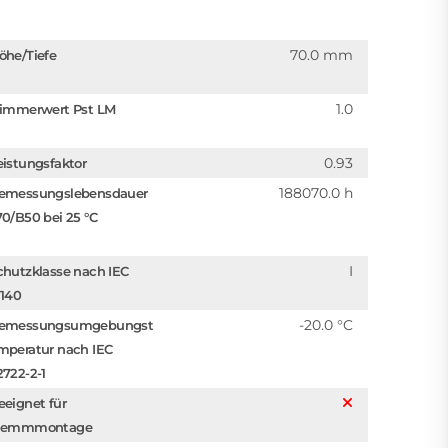
70.0 mm
öhe/Tiefe
1.0
limmerwert Pst LM
0.93
eistungsfaktor
188070.0 h
emessungslebensdauer
70/B50 bei 25 °C
I
chutzklasse nach IEC
1140
-20.0 °C
emessungsumgebungst
mperatur nach IEC
2722-2-1
eeignet für
lemmmontage