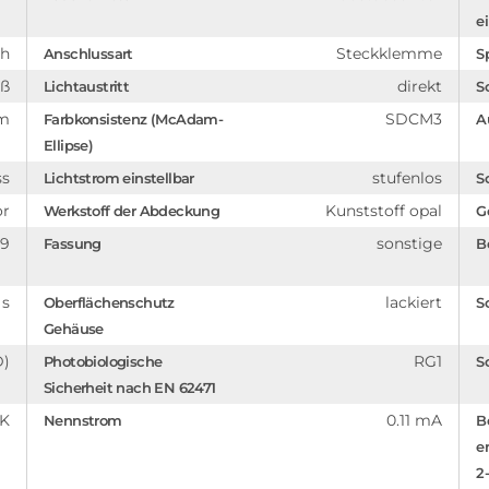
e
ch
Steckklemme
Anschlussart
S
iß
direkt
Lichtaustritt
S
um
SDCM3
Farbkonsistenz (McAdam-
A
Ellipse)
ss
stufenlos
Lichtstrom einstellbar
S
or
Kunststoff opal
Werkstoff der Abdeckung
G
89
sonstige
Fassung
B
 s
lackiert
Oberflächenschutz
S
Gehäuse
D)
RG1
Photobiologische
S
Sicherheit nach EN 62471
 K
0.11 mA
Nennstrom
B
e
2-