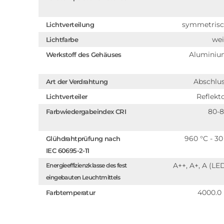
symmetris
Lichtverteilung
we
Lichtfarbe
Alumini
Werkstoff des Gehäuses
Abschlu
Art der Verdrahtung
Reflekt
Lichtverteiler
80-
Farbwiedergabeindex CRI
960 °C - 30
Glühdrahtprüfung nach
IEC 60695-2-11
A++, A+, A (LE
Energieeffizienzklasse des fest
eingebauten Leuchtmittels
4000.0
Farbtemperatur