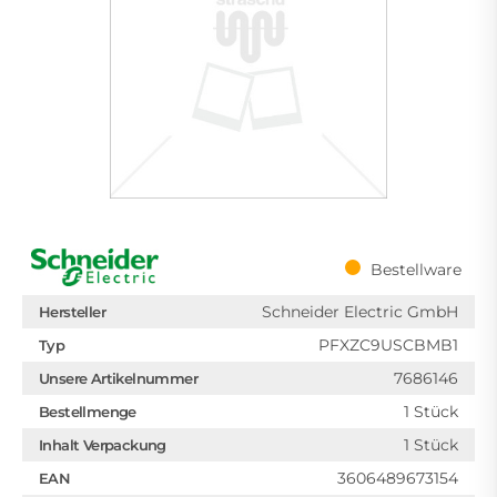
Bestellware
Schneider Electric GmbH
Hersteller
PFXZC9USCBMB1
Typ
7686146
Unsere Artikelnummer
1 Stück
Bestellmenge
1 Stück
Inhalt Verpackung
3606489673154
EAN