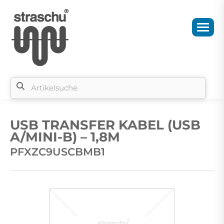
Si
b
USB TRANSFER KABEL (USB
si
A/MINI-B) – 1,8M
PFXZC9USCBMB1