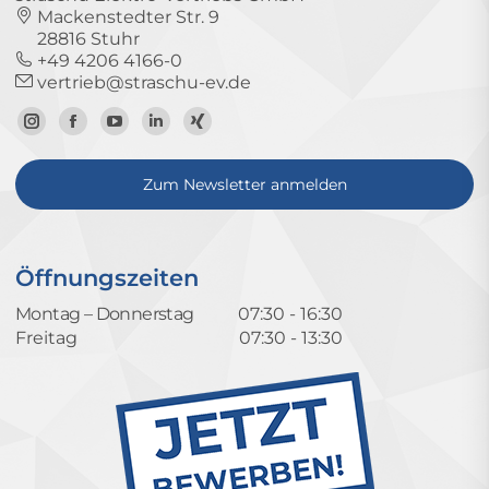
Mackenstedter Str. 9
28816 Stuhr
+49 4206 4166-0
vertrieb@straschu-ev.de
Zum
Zur
Zum
Zum
Zum
Instagram-
Facebook-
YouTube-
LinkedIn-
Xing-
Zum Newsletter anmelden
Profil
Seite
Kanal
Profil
Profil
Öffnungszeiten
Montag – Donnerstag
07:30 - 16:30
Freitag
07:30 - 13:30