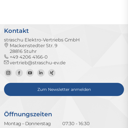
Kontakt
straschu Elektro-Vertriebs GmbH
Mackenstedter Str. 9
28816 Stuhr
+49 4206 4166-0
vertrieb@straschu-ev.de
Zum
Zur
Zum
Zum
Zum
Instagram-
Facebook-
YouTube-
LinkedIn-
Xing-
Zum Newsletter anmelden
Profil
Seite
Kanal
Profil
Profil
Öffnungszeiten
Montag – Donnerstag
07:30 - 16:30