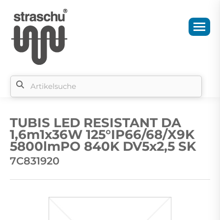
Si
b
TUBIS LED RESISTANT DA
si
1,6m1x36W 125°IP66/68/X9K
5800lmPO 840K DV5x2,5 SK
7C831920