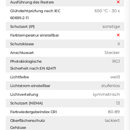
Ausführung des Rasters
650 °C - 30 s
Glühdrahtprüfung nach IEC
60695-2-11
sonstige
Schutzart (IP)
Farbtemperatur einstellbar
II
Schutzklasse
Stecker
Anschlussart
RG1
Photobiologische
Sicherheit nach EN 62471
weiß
Lichtfarbe
stufenlos
Lichtstrom einstellbar
symmetrisch
Lichtverteilung
13
Schutzart (NEMA)
80-89
Farbwiedergabeindex CRI
lackiert
Oberflächenschutz
Gehäuse