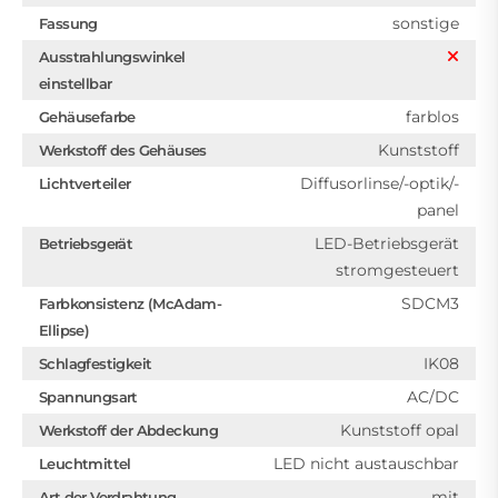
sonstige
Fassung
Ausstrahlungswinkel
einstellbar
farblos
Gehäusefarbe
Kunststoff
Werkstoff des Gehäuses
Diffusorlinse/-optik/-
Lichtverteiler
panel
LED-Betriebsgerät
Betriebsgerät
stromgesteuert
SDCM3
Farbkonsistenz (McAdam-
Ellipse)
IK08
Schlagfestigkeit
AC/DC
Spannungsart
Kunststoff opal
Werkstoff der Abdeckung
LED nicht austauschbar
Leuchtmittel
mit
Art der Verdrahtung