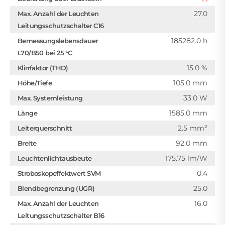
27.0
Max. Anzahl der Leuchten
Leitungsschutzschalter C16
185282.0 h
Bemessungslebensdauer
L70/B50 bei 25 °C
15.0 %
Klirrfaktor (THD)
105.0 mm
Höhe/Tiefe
33.0 W
Max. Systemleistung
1585.0 mm
Länge
2.5 mm²
Leiterquerschnitt
92.0 mm
Breite
175.75 lm/W
Leuchtenlichtausbeute
0.4
Stroboskopeffektwert SVM
25.0
Blendbegrenzung (UGR)
16.0
Max. Anzahl der Leuchten
Leitungsschutzschalter B16