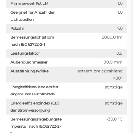
1.0
Flimmerwert Pst LM
1.0
Geeignet für Anzahl der
Lichtquellen
7.0
Polzahl
5800.0 lm
Bemessungslichtstrom
nach IEC 62722-2-1
0.9
Leistungsfaktor
90.0 mm
Außendurchmesser
extrem breitstrahlend
Ausstrahlungswinkel
>80°
sonstige
Energieeffizienzklasse des fest
eingebauten Leuchtmittels
sonstige
Energieeffizienzindex (EEI)
der Stromversorgung
-30.0 °C
Bemessungsumgebungste
mperatur nach IEC62722-2-