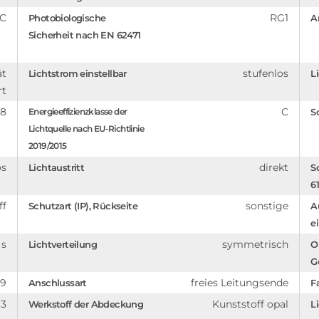
C
RG1
Photobiologische
A
Sicherheit nach EN 62471
ät
stufenlos
Lichtstrom einstellbar
L
rt
08
C
Energieeffizienzklasse der
S
Lichtquelle nach EU-Richtlinie
2019/2015
os
direkt
Lichtaustritt
S
6
ff
sonstige
Schutzart (IP), Rückseite
A
e
 s
symmetrisch
Lichtverteilung
O
G
89
freies Leitungsende
Anschlussart
F
3
Kunststoff opal
Werkstoff der Abdeckung
Li