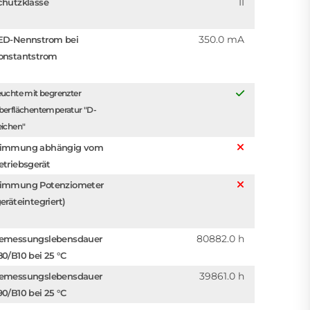
II
chutzklasse
350.0 mA
ED-Nennstrom bei
onstantstrom
uchte mit begrenzter
berflächentemperatur "D-
eichen"
immung abhängig vom
etriebsgerät
immung Potenziometer
eräteintegriert)
80882.0 h
emessungslebensdauer
80/B10 bei 25 °C
39861.0 h
emessungslebensdauer
90/B10 bei 25 °C