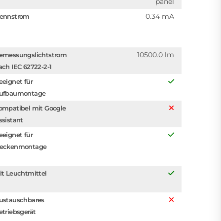
panel
0.34 mA
ennstrom
10500.0 lm
emessungslichtstrom
ach IEC 62722-2-1
eeignet für
ufbaumontage
ompatibel mit Google
ssistant
eeignet für
eckenmontage
it Leuchtmittel
ustauschbares
etriebsgerät