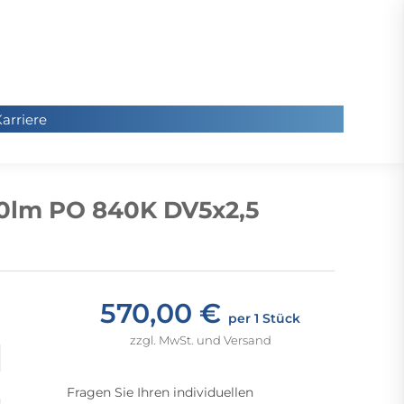
arriere
arriere
Sie
befinde
00lm PO 840K DV5x2,5
sich hier
570,00 €
per 1 Stück
zzgl. MwSt. und Versand
Fragen Sie Ihren individuellen