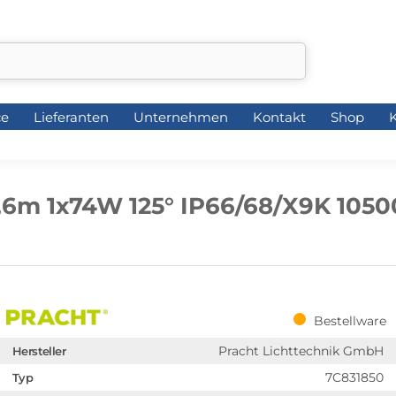
ce
Lieferanten
Unternehmen
Kontakt
Shop
K
ce
Lieferanten
Unternehmen
Kontakt
Shop
K
,6m 1x74W 125° IP66/68/X9K 105
Bestellware
Pracht Lichttechnik GmbH
Hersteller
7C831850
Typ