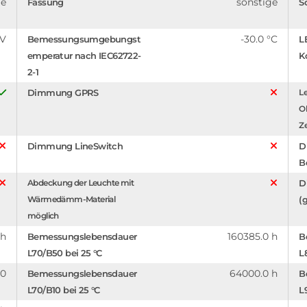
ge
sonstige
Fassung
S
 V
-30.0 °C
Bemessungsumgebungst
L
emperatur nach IEC62722-
K
2-1
Dimmung GPRS
Le
O
Z
Dimmung LineSwitch
D
B
Abdeckung der Leuchte mit
D
Wärmedämm-Material
(g
möglich
 h
160385.0 h
Bemessungslebensdauer
B
L70/B50 bei 25 °C
L
.0
64000.0 h
Bemessungslebensdauer
B
L70/B10 bei 25 °C
L