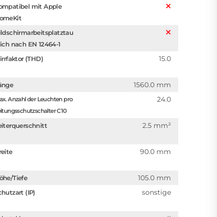
ompatibel mit Apple
omeKit
ildschirmarbeitsplatztau
lich nach EN 12464-1
15.0
irrfaktor (THD)
1560.0 mm
änge
24.0
x. Anzahl der Leuchten pro
itungsschutzschalter C10
2.5 mm²
eiterquerschnitt
90.0 mm
reite
105.0 mm
öhe/Tiefe
sonstige
chutzart (IP)