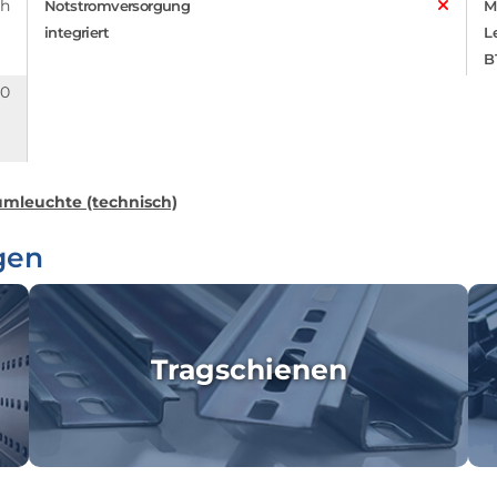
 h
Notstromversorgung
M
integriert
L
B
.0
mleuchte (technisch)
gen
Tragschienen