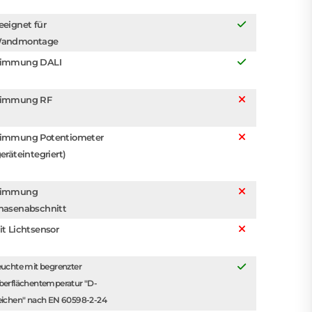
eeignet für
andmontage
immung DALI
immung RF
immung Potentiometer
eräteintegriert)
immung
hasenabschnitt
it Lichtsensor
uchte mit begrenzter
berflächentemperatur "D-
eichen" nach EN 60598-2-24