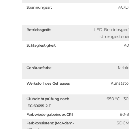
AC/D
Spannungsart
LED-Betriebsger
Betriebsgerät
stromgesteue
IK
Schlagfestigkeit
farbl
Gehäusefarbe
Kunststo
Werkstoff des Gehäuses
650 °C - 30
Glühdrahtprüfung nach
IEC 60695-2-11
80-
Farbwiedergabeindex CRI
SDCM
Farbkonsistenz (McAdam-