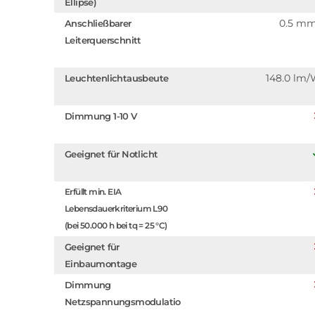
Ellipse)
0.5 m
Anschließbarer
Leiterquerschnitt
148.0 lm
Leuchtenlichtausbeute
Dimmung 1-10 V
Geeignet für Notlicht
Erfüllt min. EIA
Lebensdauerkriterium L90
(bei 50.000 h bei tq = 25 °C)
Geeignet für
Einbaumontage
Dimmung
Netzspannungsmodulatio