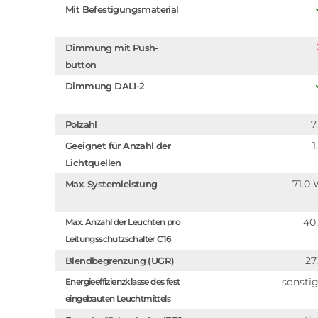
Mit Befestigungsmaterial
Dimmung mit Push-
button
Dimmung DALI-2
7
Polzahl
1
Geeignet für Anzahl der
Lichtquellen
71.0
Max. Systemleistung
40
Max. Anzahl der Leuchten pro
Leitungsschutzschalter C16
27
Blendbegrenzung (UGR)
sonsti
Energieeffizienzklasse des fest
eingebauten Leuchtmittels