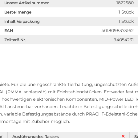
1822580
Unsere Artikelnummer
1 Stück
Bestellmenge
1 Stück
Inhalt Verpackung
4018098373162
EAN
94054231
Zolltarif-Nr.
ete. Für die uneingeschränkte Tierhaltung, ungeschützten Auß
 (PMMA, schlagzäh) mit Edelstahlendstücken. Entweder fest m
ve hochwertigen elektronischen Komponenten, MID-Power LED Te
ALI ansteuerbar vorhanden. Leuchte in Befestigungsschelle dre
n, variable Befestigungsabstände durch PRACHT-Edelstahl-Schel
nmontage mit Zubehör möglich.
ar
Ausführung des Rasters
Sc