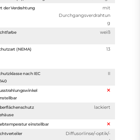
mit
rt der Verdrahtung
Durchgangsverdrahtun
g
weiß
ichtfarbe
13
chutzart (NEMA)
II
chutzklasse nach IEC
1140
usstrahlungswinkel
instellbar
lackiert
berflächenschutz
ehäuse
arbtemperatur einstellbar
Diffusorlinse/-optik/-
chtverteiler