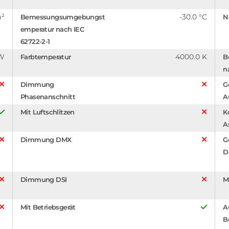
m²
-30.0 °C
Bemessungsumgebungst
N
emperatur nach IEC
62722-2-1
/W
4000.0 K
Farbtemperatur
B
n
Dimmung
G
Phasenanschnitt
A
Mit Luftschlitzen
K
A
Dimmung DMX
G
D
Dimmung DSI
M
Mit Betriebsgerät
A
B