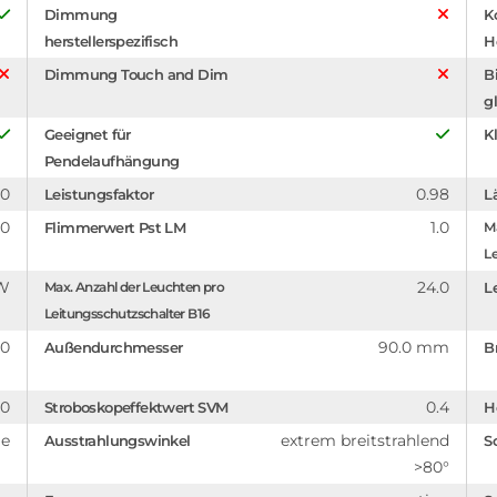
Dimmung
K
herstellerspezifisch
H
Dimmung Touch and Dim
B
g
Geeignet für
Kl
Pendelaufhängung
.0
0.98
Leistungsfaktor
L
.0
1.0
Flimmerwert Pst LM
Ma
Le
 W
24.0
Max. Anzahl der Leuchten pro
L
Leitungsschutzschalter B16
.0
90.0 mm
Außendurchmesser
B
.0
0.4
Stroboskopeffektwert SVM
H
ge
extrem breitstrahlend
Ausstrahlungswinkel
S
>80°