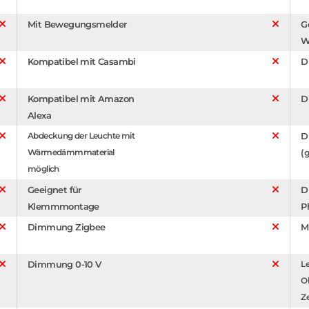
Mit Bewegungsmelder
G
W
Kompatibel mit Casambi
D
Kompatibel mit Amazon
D
Alexa
Abdeckung der Leuchte mit
D
Wärmedämmmaterial
(g
möglich
Geeignet für
D
Klemmmontage
P
Dimmung Zigbee
M
Dimmung 0-10 V
Le
O
Z