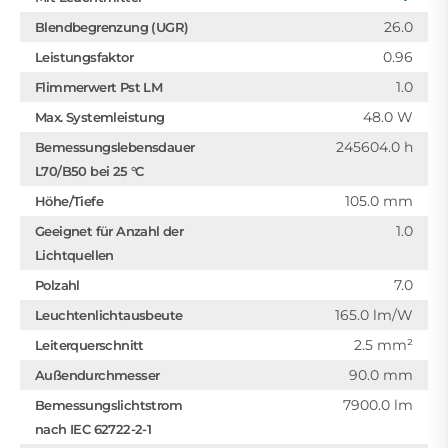
26.0
Blendbegrenzung (UGR)
0.96
Leistungsfaktor
1.0
Flimmerwert Pst LM
48.0 W
Max. Systemleistung
245604.0 h
Bemessungslebensdauer
L70/B50 bei 25 °C
105.0 mm
Höhe/Tiefe
1.0
Geeignet für Anzahl der
Lichtquellen
7.0
Polzahl
165.0 lm/W
Leuchtenlichtausbeute
2.5 mm²
Leiterquerschnitt
90.0 mm
Außendurchmesser
7900.0 lm
Bemessungslichtstrom
nach IEC 62722-2-1