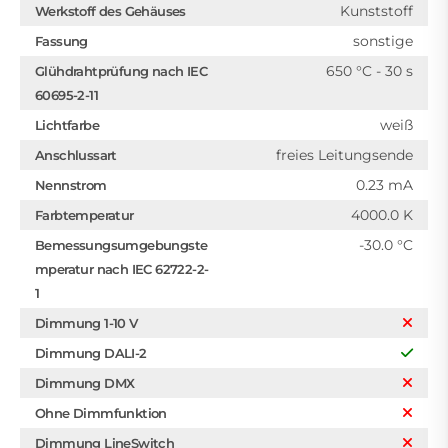
Kunststoff
Werkstoff des Gehäuses
sonstige
Fassung
650 °C - 30 s
Glühdrahtprüfung nach IEC
60695-2-11
weiß
Lichtfarbe
freies Leitungsende
Anschlussart
0.23 mA
Nennstrom
4000.0 K
Farbtemperatur
-30.0 °C
Bemessungsumgebungste
mperatur nach IEC 62722-2-
1
Dimmung 1-10 V
Dimmung DALI-2
Dimmung DMX
Ohne Dimmfunktion
Dimmung LineSwitch