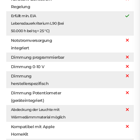
Regelung
Erfüllt min. EIA
Lebensdauerkriterium L90 (bei
50.000 h bei tq = 25 °C)
Notstromversorgung
integriert
Dimmung programmierbar
Dimmung 0-10 V
Dimmung
herstellerspezifisch
Dimmung Potentiometer
(geräteintegriert)
Abdeckung der Leuchte mit
Wärmedämmmaterial möglich
Kompatibel mit Apple
HomeKit