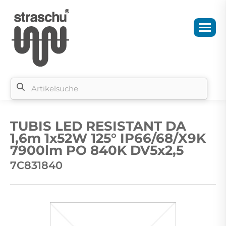
Si
b
TUBIS LED RESISTANT DA
si
1,6m 1x52W 125° IP66/68/X9K
7900lm PO 840K DV5x2,5
7C831840