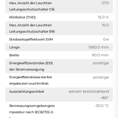
27.0
Max. Anzahl der Leuchten
Leitungsschutzschalter C16
15.0 %
Klirrfaktor (THD)
16.0
Max. Anzahl der Leuchten
Leitungsschutzschalter B16
0.4
Stroboskopeffektwert SVM
1560.0 mm
Länge
90.0 mm
Breite
sonstige
Energieeffizienzindex (EEI)
der Stromversorgung
sonstige
Energieeffizienzklasse des fest
eingebauten Leuchtmittels
extrem breitstrahlend
Ausstrahlungswinkel
>80°
-30.0 °C
Bemessungsumgebungste
mperatur nach IEC62722-2-