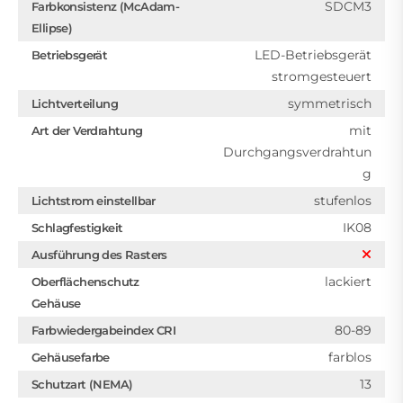
SDCM3
Farbkonsistenz (McAdam-
Ellipse)
LED-Betriebsgerät
Betriebsgerät
stromgesteuert
symmetrisch
Lichtverteilung
mit
Art der Verdrahtung
Durchgangsverdrahtun
g
stufenlos
Lichtstrom einstellbar
IK08
Schlagfestigkeit
Ausführung des Rasters
lackiert
Oberflächenschutz
Gehäuse
80-89
Farbwiedergabeindex CRI
farblos
Gehäusefarbe
13
Schutzart (NEMA)