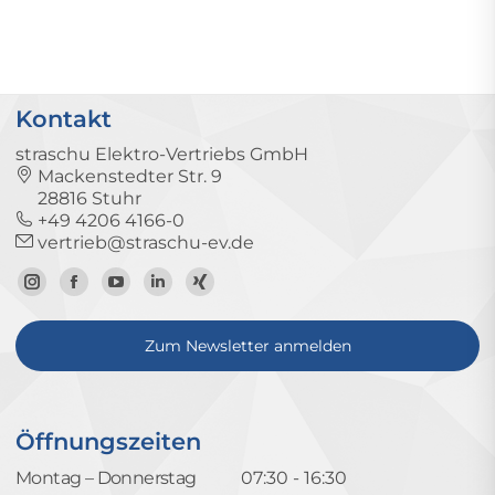
Kontakt
straschu Elektro-Vertriebs GmbH
Mackenstedter Str. 9
28816 Stuhr
+49 4206 4166-0
vertrieb@straschu-ev.de
Zum
Zur
Zum
Zum
Zum
Instagram-
Facebook-
YouTube-
LinkedIn-
Xing-
Zum Newsletter anmelden
Profil
Seite
Kanal
Profil
Profil
Öffnungszeiten
Montag – Donnerstag
07:30 - 16:30