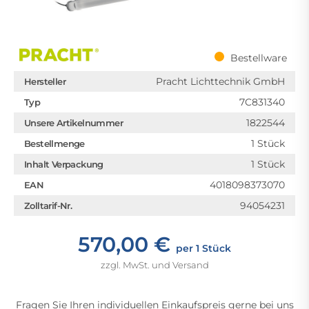
Bestellware
Pracht Lichttechnik GmbH
Hersteller
7C831340
Typ
1822544
Unsere Artikelnummer
1 Stück
Bestellmenge
1 Stück
Inhalt Verpackung
4018098373070
EAN
94054231
Zolltarif-Nr.
570,00 €
per 1 Stück
zzgl. MwSt. und Versand
Fragen Sie Ihren individuellen Einkaufspreis gerne bei uns