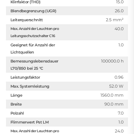
15.0
Klirrfaktor (THD)
26.0
Blendbegrenzung (UGR)
2.5 mm²
Leiterquerschnitt
40.0
Max. Anzahl der Leuchten pro
Leitungsschutzschalter C16
1.0
Geeignet für Anzahl der
Lichtquellen
100000.0 h
Bemessungslebensdauer
L70/B50 bei 25 °C
0.96
Leistungsfaktor
52.0 W
Max. Systemleistung
1560.0 mm
Länge
90.0 mm
Breite
7.0
Polzahl
1.0
Flimmerwert Pst LM
24.0
Max. Anzahl der Leuchten pro