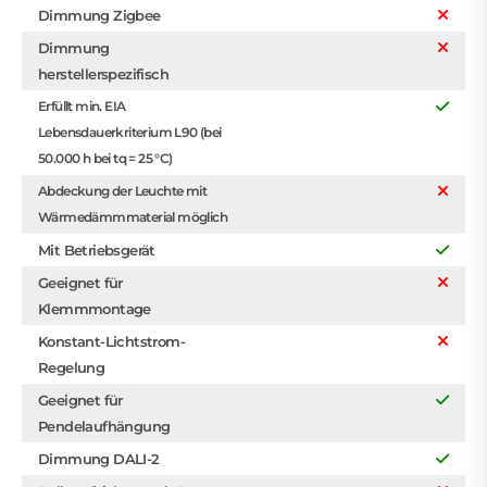
Dimmung Zigbee
Dimmung
herstellerspezifisch
Erfüllt min. EIA
Lebensdauerkriterium L90 (bei
50.000 h bei tq = 25 °C)
Abdeckung der Leuchte mit
Wärmedämmmaterial möglich
Mit Betriebsgerät
Geeignet für
Klemmmontage
Konstant-Lichtstrom-
Regelung
Geeignet für
Pendelaufhängung
Dimmung DALI-2