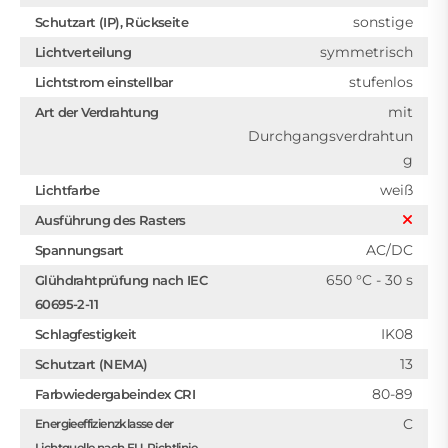
sonstige
Schutzart (IP), Rückseite
symmetrisch
Lichtverteilung
stufenlos
Lichtstrom einstellbar
mit
Art der Verdrahtung
Durchgangsverdrahtun
g
weiß
Lichtfarbe
Ausführung des Rasters
AC/DC
Spannungsart
650 °C - 30 s
Glühdrahtprüfung nach IEC
60695-2-11
IK08
Schlagfestigkeit
13
Schutzart (NEMA)
80-89
Farbwiedergabeindex CRI
C
Energieeffizienzklasse der
Lichtquelle nach EU-Richtlinie