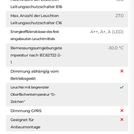
Leitungsschutzschalter B16
27.0
Max. Anzahl der Leuchten
Leitungsschutzschalter C16
A++, A+, A (LED)
Energieeffizienzklasse des fest
eingebauten Leuchtmittels
-30.0 °C
Bemessungsumgebungste
mperatur nach IEC62722-2-
1
Dimmung abhängig vom
Betriebsgerät
Leuchte mit begrenzter
Oberflächentemperatur "D-
Zeichen"
Dimmung GPRS
Geeignet für
Anbaumontage