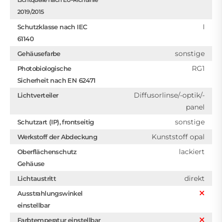
2019/2015
I
Schutzklasse nach IEC
61140
sonstige
Gehäusefarbe
RG1
Photobiologische
Sicherheit nach EN 62471
Diffusorlinse/-optik/-
Lichtverteiler
panel
sonstige
Schutzart (IP), frontseitig
Kunststoff opal
Werkstoff der Abdeckung
lackiert
Oberflächenschutz
Gehäuse
direkt
Lichtaustritt
Ausstrahlungswinkel
einstellbar
Farbtemperatur einstellbar