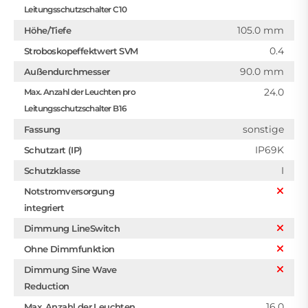
Leitungsschutzschalter C10
105.0 mm
Höhe/Tiefe
0.4
Stroboskopeffektwert SVM
90.0 mm
Außendurchmesser
24.0
Max. Anzahl der Leuchten pro
Leitungsschutzschalter B16
sonstige
Fassung
IP69K
Schutzart (IP)
I
Schutzklasse
Notstromversorgung
integriert
Dimmung LineSwitch
Ohne Dimmfunktion
Dimmung Sine Wave
Reduction
16.0
Max. Anzahl der Leuchten