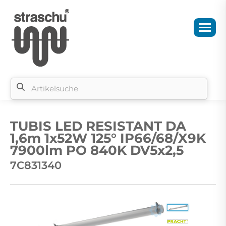
Si
b
TUBIS LED RESISTANT DA
si
1,6m 1x52W 125° IP66/68/X9K
7900lm PO 840K DV5x2,5
7C831340