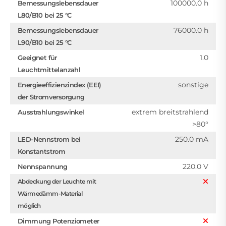
100000.0 h
Bemessungslebensdauer
L80/B10 bei 25 °C
76000.0 h
Bemessungslebensdauer
L90/B10 bei 25 °C
1.0
Geeignet für
Leuchtmittelanzahl
sonstige
Energieeffizienzindex (EEI)
der Stromversorgung
extrem breitstrahlend
Ausstrahlungswinkel
>80°
250.0 mA
LED-Nennstrom bei
Konstantstrom
220.0 V
Nennspannung
Abdeckung der Leuchte mit
Wärmedämm-Material
möglich
Dimmung Potenziometer