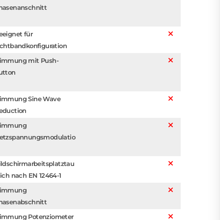
hasenanschnitt
eeignet für
ichtbandkonfiguration
immung mit Push-
utton
immung Sine Wave
eduction
immung
etzspannungsmodulatio
ildschirmarbeitsplatztau
lich nach EN 12464-1
immung
hasenabschnitt
immung Potenziometer