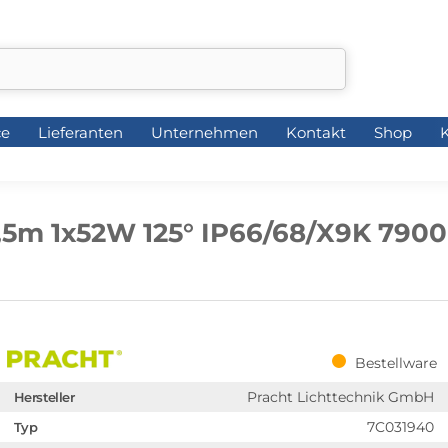
ce
Lieferanten
Unternehmen
Kontakt
Shop
K
ce
Lieferanten
Unternehmen
Kontakt
Shop
K
5m 1x52W 125° IP66/68/X9K 7900
Bestellware
Pracht Lichttechnik GmbH
Hersteller
7C031940
Typ