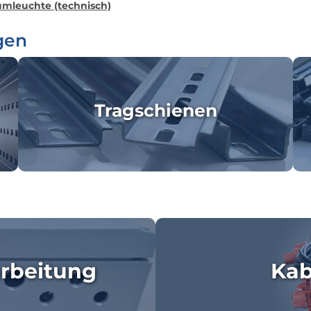
mleuchte (technisch)
gen
Tragschienen
rbeitung
Kab