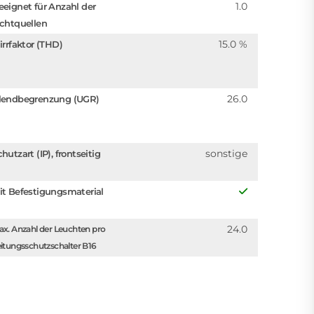
1.0
eeignet für Anzahl der
ichtquellen
15.0 %
irrfaktor (THD)
26.0
lendbegrenzung (UGR)
sonstige
hutzart (IP), frontseitig
it Befestigungsmaterial
24.0
x. Anzahl der Leuchten pro
itungsschutzschalter B16