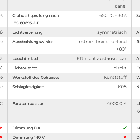
panel
os
650 °C - 30 s
Glühdrahtprüfung nach
S
IEC 60695-2-11
iß
symmetrisch
Lichtverteilung
A
ge
extrem breitstrahlend
Ausstrahlungswinkel
B
>80°
13
LED nicht austauschbar
Leuchtmittel
A
C
direkt
Lichtaustritt
F
ge
Kunststoff
Werkstoff des Gehäuses
W
ge
IK08
Schlagfestigkeit
N
°C
4000.0 K
Farbtemperatur
L
K
Dimmung DALI
M
Dimmung 1-10 V
D