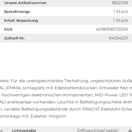
1822528
Unsere Artikelnummer
1 Stück
Bestellmenge
1 Stück
Inhalt Verpackung
4018098372509
EAN
94054231
Zolltarif-Nr.
ete. Für die uneingeschränkte Tierhaltung, ungeschützten Auß
 (PMMA, schlagzäh) mit Edelstahlendstücken. Entweder fest m
ve hochwertigen elektronischen Komponenten, MID-Power LED Te
ALI ansteuerbar vorhanden. Leuchte in Befestigungsschelle dre
n, variable Befestigungsabstände durch PRACHT-Edelstahl-Schel
nmontage mit Zubehör möglich.
ge
Diffusorlinse/-optik/-
Lichtverteiler
A