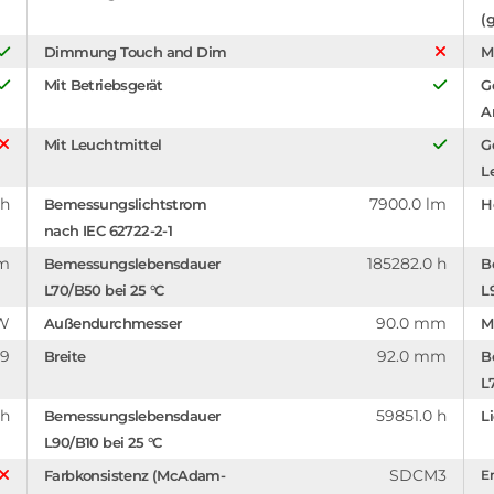
(g
Dimmung Touch and Dim
M
Mit Betriebsgerät
G
A
Mit Leuchtmittel
G
L
 h
7900.0 lm
Bemessungslichtstrom
H
nach IEC 62722-2-1
mm
185282.0 h
Bemessungslebensdauer
B
L70/B50 bei 25 °C
L
/W
90.0 mm
Außendurchmesser
M
.9
92.0 mm
Breite
B
L
 h
59851.0 h
Bemessungslebensdauer
L
L90/B10 bei 25 °C
SDCM3
Farbkonsistenz (McAdam-
En