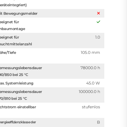
eräteintegriert)
it Bewegungsmelder
eeignet für
nbaumontage
1.0
eeignet für
euchtmittelanzahl
105.0 mm
öhe/Tiefe
78000.0 h
emessungslebensdauer
90/B50 bei 25 °C
45.0 W
ax. Systemleistung
100000.0 h
emessungslebensdauer
70/B10 bei 25 °C
stufenlos
ichtstrom einstellbar
B
ergieeffizienzklasse der