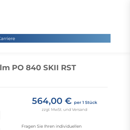
arriere
arriere
Sie
befinde
lm PO 840 SKII RST
sich hier
564,00 €
per 1 Stück
zzgl. MwSt. und Versand
Fragen Sie Ihren individuellen