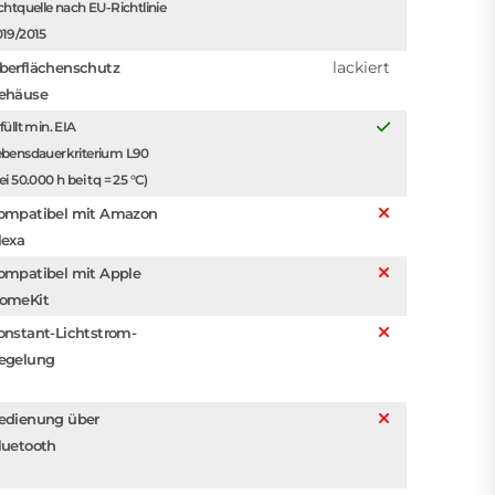
chtquelle nach EU-Richtlinie
019/2015
lackiert
berflächenschutz
ehäuse
füllt min. EIA
ebensdauerkriterium L90
ei 50.000 h bei tq = 25 °C)
ompatibel mit Amazon
lexa
ompatibel mit Apple
omeKit
onstant-Lichtstrom-
egelung
edienung über
luetooth