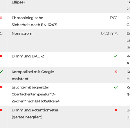
Ellipse)
Li
2
RG1
Photobiologische
O
Sicherheit nach EN 62471
G
°C
0.22 mA
Nennstrom
Er
L
(b
Dimmung DALI-2
K
A
Kompatibel mit Google
K
Assistant
H
Leuchte mit begrenzter
K
Oberflächentemperatur "D-
R
Zeichen" nach EN 60598-2-24
Dimmung Potentiometer
B
(geräteintegriert)
B