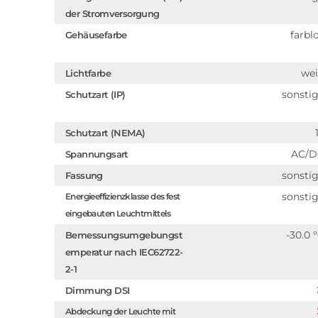
der Stromversorgung
farbl
Gehäusefarbe
we
Lichtfarbe
sonsti
Schutzart (IP)
Schutzart (NEMA)
AC/D
Spannungsart
sonsti
Fassung
sonsti
Energieeffizienzklasse des fest
eingebauten Leuchtmittels
-30.0 
Bemessungsumgebungst
emperatur nach IEC62722-
2-1
Dimmung DSI
Abdeckung der Leuchte mit