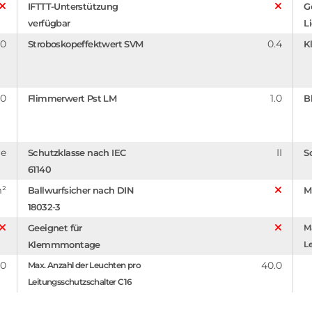
IFTTT-Unterstützung
G
verfügbar
L
.0
0.4
Stroboskopeffektwert SVM
Kl
.0
1.0
Flimmerwert Pst LM
B
ge
II
Schutzklasse nach IEC
Sc
61140
m²
Ballwurfsicher nach DIN
M
18032-3
Geeignet für
Ma
Klemmmontage
Le
.0
40.0
Max. Anzahl der Leuchten pro
Leitungsschutzschalter C16