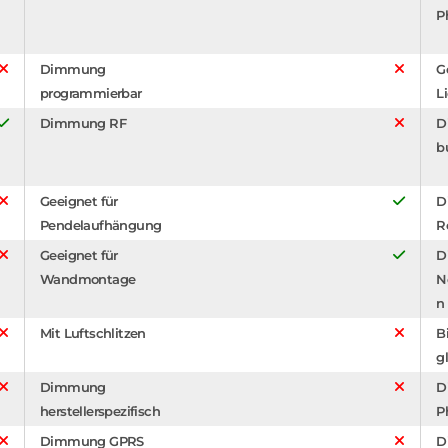
P
Dimmung
G
programmierbar
L
Dimmung RF
D
b
Geeignet für
D
Pendelaufhängung
R
Geeignet für
D
Wandmontage
N
n
Mit Luftschlitzen
B
g
Dimmung
D
herstellerspezifisch
P
Dimmung GPRS
D