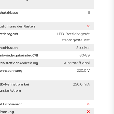
II
chutzklasse
usführung des Rasters
LED-Betriebsgerät
etriebsgerät
stromgesteuert
Stecker
nschlussart
80-89
arbwiedergabeindex CRI
Kunststoff opal
erkstoff der Abdeckung
220.0 V
ennspannung
250.0 mA
ED-Nennstrom bei
onstantstrom
it Lichtsensor
immung