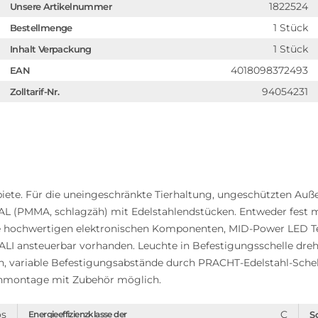
1822524
Unsere Artikelnummer
1 Stück
Bestellmenge
1 Stück
Inhalt Verpackung
4018098372493
EAN
94054231
Zolltarif-Nr.
ete. Für die uneingeschränkte Tierhaltung, ungeschützten Auß
 (PMMA, schlagzäh) mit Edelstahlendstücken. Entweder fest m
ve hochwertigen elektronischen Komponenten, MID-Power LED Te
ALI ansteuerbar vorhanden. Leuchte in Befestigungsschelle dre
n, variable Befestigungsabstände durch PRACHT-Edelstahl-Schel
nmontage mit Zubehör möglich.
os
C
Energieeffizienzklasse der
S