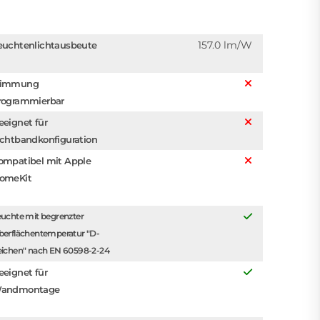
157.0 lm/W
euchtenlichtausbeute
immung
rogrammierbar
eeignet für
ichtbandkonfiguration
ompatibel mit Apple
omeKit
uchte mit begrenzter
berflächentemperatur "D-
eichen" nach EN 60598-2-24
eeignet für
andmontage