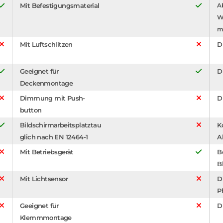
Mit Befestigungsmaterial
A
W
m
Mit Luftschlitzen
D
Geeignet für
D
Deckenmontage
Dimmung mit Push-
D
button
Bildschirmarbeitsplatztau
K
glich nach EN 12464-1
A
Mit Betriebsgerät
B
B
Mit Lichtsensor
D
P
Geeignet für
D
Klemmmontage