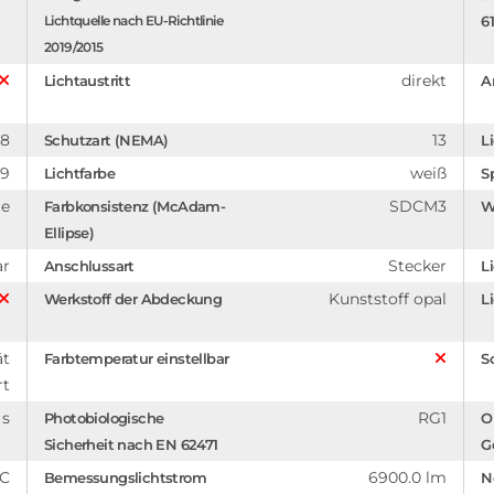
Lichtquelle nach EU-Richtlinie
6
2019/2015
direkt
Lichtaustritt
A
08
13
Schutzart (NEMA)
L
89
weiß
Lichtfarbe
S
ge
SDCM3
Farbkonsistenz (McAdam-
W
Ellipse)
ar
Stecker
Anschlussart
L
Kunststoff opal
Werkstoff der Abdeckung
Li
ät
Farbtemperatur einstellbar
Sc
rt
 s
RG1
Photobiologische
O
Sicherheit nach EN 62471
G
°C
6900.0 lm
Bemessungslichtstrom
N