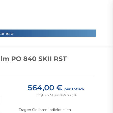
arriere
arriere
Sie
befinde
lm PO 840 SKII RST
sich hier
564,00 €
per 1 Stück
zzgl. MwSt. und Versand
Fragen Sie Ihren individuellen