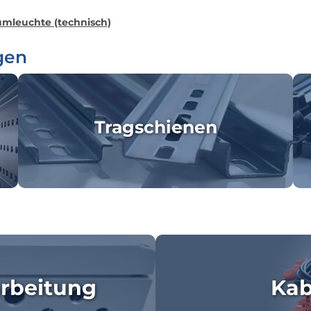
mleuchte (technisch)
gen
Tragschienen
rbeitung
Kab