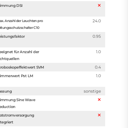
immung DSI
24.0
x. Anzahl der Leuchten pro
itungsschutzschalter C10
0.95
eistungsfaktor
1.0
eeignet für Anzahl der
ichtquellen
0.4
troboskopeffektwert SVM
1.0
limmerwert Pst LM
sonstige
assung
immung Sine Wave
eduction
otstromversorgung
tegriert