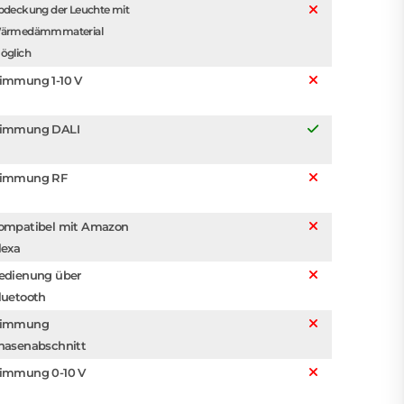
bdeckung der Leuchte mit
ärmedämmmaterial
öglich
immung 1-10 V
immung DALI
immung RF
ompatibel mit Amazon
lexa
edienung über
luetooth
immung
hasenabschnitt
immung 0-10 V