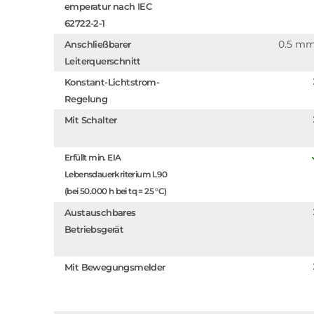
emperatur nach IEC
62722-2-1
0.5 m
Anschließbarer
Leiterquerschnitt
Konstant-Lichtstrom-
Regelung
Mit Schalter
Erfüllt min. EIA
Lebensdauerkriterium L90
(bei 50.000 h bei tq = 25 °C)
Austauschbares
Betriebsgerät
Mit Bewegungsmelder