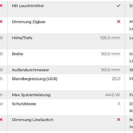
Mit Leuchtmittel
D
Dimmung Zigbee
Ma
Le
.0
105.0 mm
Höhe/Tiefe
L
.0
90.0 mm
Breite
G
L
.0
90.0 mm
Außendurchmesser
S
 h
25.0
Blendbegrenzung (UGR)
F
mm
44.0 W
Max. Systemleistung
F
ge
II
Schutzklasse
D
R
Dimmung LineSwitch
N
in