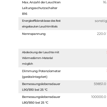
16
Max. Anzahl der Leuchten
Leitungsschutzschalter
B16
sonsti
Energieeffizienzklasse des fest
eingebauten Leuchtmittels
220.0
Nennspannung
Abdeckung der Leuchte mit
Wärmedämm-Material
möglich
Dimmung Potenziometer
(geräteintegriert)
59851.0
Bemessungslebensdauer
L90/B10 bei 25 °C
100000.0
Bemessungslebensdauer
L80/B50 bei 25 °C