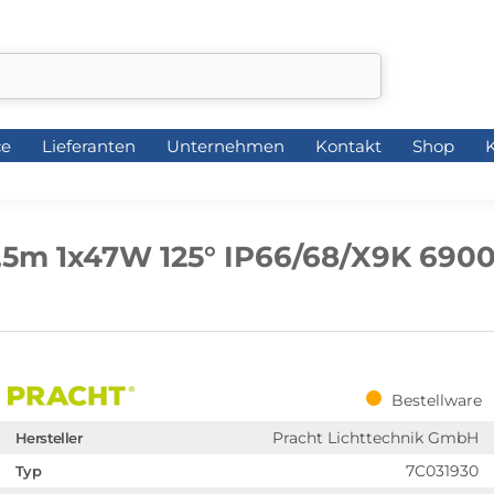
ce
Lieferanten
Unternehmen
Kontakt
Shop
K
ce
Lieferanten
Unternehmen
Kontakt
Shop
K
,5m 1x47W 125° IP66/68/X9K 6900
Bestellware
Pracht Lichttechnik GmbH
Hersteller
7C031930
Typ