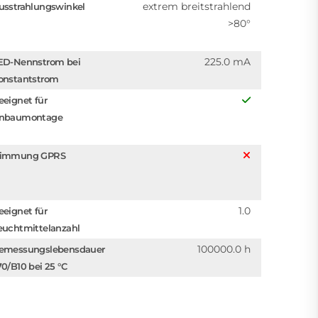
extrem breitstrahlend
usstrahlungswinkel
>80°
225.0 mA
ED-Nennstrom bei
onstantstrom
eeignet für
nbaumontage
immung GPRS
1.0
eeignet für
euchtmittelanzahl
100000.0 h
emessungslebensdauer
70/B10 bei 25 °C