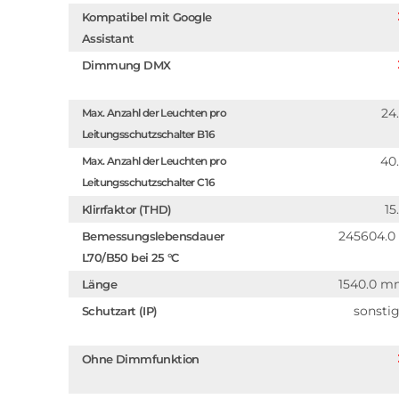
Kompatibel mit Google
Assistant
Dimmung DMX
24
Max. Anzahl der Leuchten pro
Leitungsschutzschalter B16
40
Max. Anzahl der Leuchten pro
Leitungsschutzschalter C16
15
Klirrfaktor (THD)
245604.0
Bemessungslebensdauer
L70/B50 bei 25 °C
1540.0 
Länge
sonsti
Schutzart (IP)
Ohne Dimmfunktion