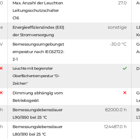
.0
27.0
Max. Anzahl der Leuchten
A
Leitungsschutzschalter
C16
ge
sonstige
Energieeffizienzindex (EEI)
L
der Stromversorgung
K
 V
-30.0 °C
Bemessungsumgebungst
G
emperatur nach IEC62722-
A
2-1
Leuchte mit begrenzter
D
Oberflächentemperatur "D-
Zeichen"
Dimmung abhängig vom
G
Betriebsgerät
L
 h
82000.0 h
Bemessungslebensdauer
B
L90/B50 bei 25 °C
L
 h
124487.0 h
Bemessungslebensdauer
L80/B10 bei 25 °C