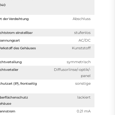
1140
Abschluss
rt der Verdrahtung
stufenlos
ichtstrom einstellbar
AC/DC
pannungsart
Kunststoff
erkstoff des Gehäuses
symmetrisch
ichtverteilung
Diffusorlinse/-optik/-
chtverteiler
panel
sonstige
hutzart (IP), frontseitig
lackiert
berflächenschutz
ehäuse
0.21 mA
ennstrom