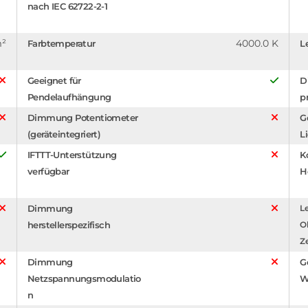
nach IEC 62722-2-1
m²
4000.0 K
Farbtemperatur
L
Geeignet für
D
Pendelaufhängung
p
Dimmung Potentiometer
G
(geräteintegriert)
L
IFTTT-Unterstützung
K
verfügbar
H
Dimmung
Le
herstellerspezifisch
O
Z
Dimmung
G
Netzspannungsmodulatio
W
n